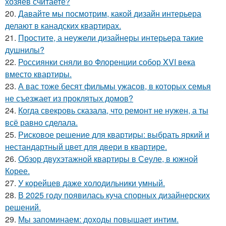
хозяев считаете?
20.
Давайте мы посмотрим, какой дизайн интерьера
делают в канадских квартирах.
21.
Простите, а неужели дизайнеры интерьера такие
душнилы?
22.
Россиянки сняли во Флоренции собор XVI века
вместо квартиры.
23.
А вас тоже бесят фильмы ужасов, в которых семья
не съезжает из проклятых домов?
24.
Когда свекровь сказала, что ремонт не нужен, а ты
всё равно сделала.
25.
Рисковое решение для квартиры: выбрать яркий и
нестандартный цвет для двери в квартире.
26.
Обзор двухэтажной квартиры в Сеуле, в южной
Корее.
27.
У корейцев даже холодильники умный.
28.
В 2025 году появилась куча спорных дизайнерских
решений.
29.
Мы запоминаем: доходы повышает интим.