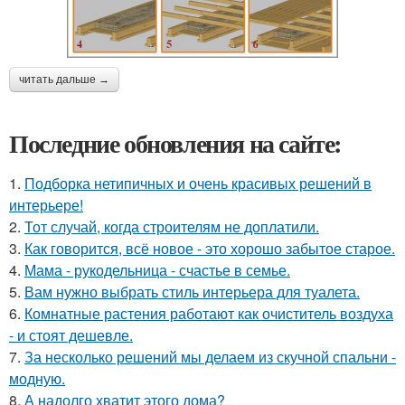
читать дальше →
Последние обновления на сайте:
1.
Подборка нетипичных и очень красивых решений в
интерьере!
2.
Тот случай, когда строителям не доплатили.
3.
Как говорится, всё новое - это хорошо забытое старое.
4.
Мама - рукодельница - счастье в семье.
5.
Вам нужно выбрать стиль интерьера для туалета.
6.
Комнатные растения работают как очиститель воздуха
- и стоят дешевле.
7.
За несколько решений мы делаем из скучной спальни -
модную.
8.
А надолго хватит этого дома?