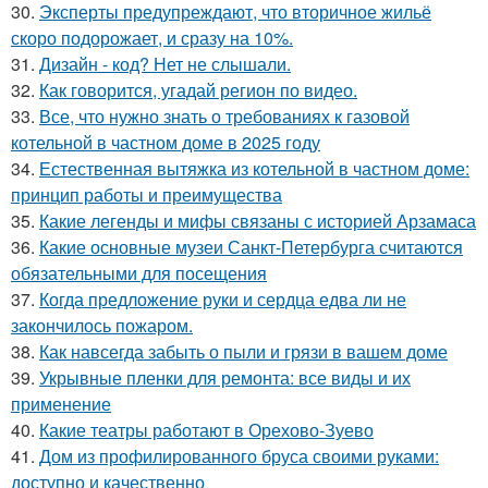
30.
Эксперты предупреждают, что вторичное жильё
скоро подорожает, и сразу на 10%.
31.
Дизайн - код? Нет не слышали.
32.
Как говорится, угадай регион по видео.
33.
Все, что нужно знать о требованиях к газовой
котельной в частном доме в 2025 году
34.
Естественная вытяжка из котельной в частном доме:
принцип работы и преимущества
35.
Какие легенды и мифы связаны с историей Арзамаса
36.
Какие основные музеи Санкт-Петербурга считаются
обязательными для посещения
37.
Когда предложение руки и сердца едва ли не
закончилось пожаром.
38.
Как навсегда забыть о пыли и грязи в вашем доме
39.
Укрывные пленки для ремонта: все виды и их
применение
40.
Какие театры работают в Орехово-Зуево
41.
Дом из профилированного бруса своими руками:
доступно и качественно