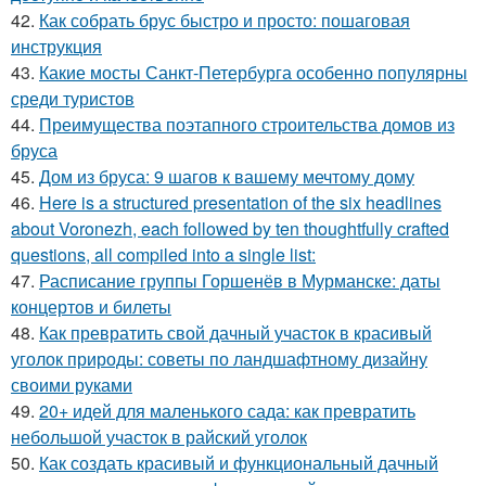
42.
Как собрать брус быстро и просто: пошаговая
инструкция
43.
Какие мосты Санкт-Петербурга особенно популярны
среди туристов
44.
Преимущества поэтапного строительства домов из
бруса
45.
Дом из бруса: 9 шагов к вашему мечтому дому
46.
Here is a structured presentation of the six headlines
about Voronezh, each followed by ten thoughtfully crafted
questions, all compiled into a single list:
47.
Расписание группы Горшенёв в Мурманске: даты
концертов и билеты
48.
Как превратить свой дачный участок в красивый
уголок природы: советы по ландшафтному дизайну
своими руками
49.
20+ идей для маленького сада: как превратить
небольшой участок в райский уголок
50.
Как создать красивый и функциональный дачный