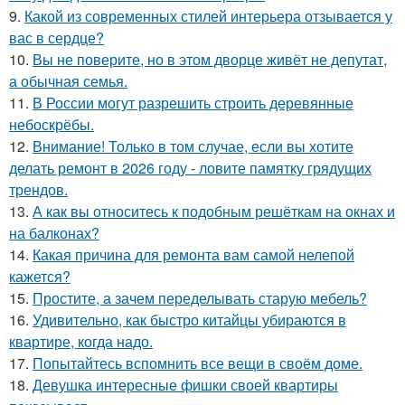
9.
Какой из современных стилей интерьера отзывается у
вас в сердце?
10.
Вы не поверите, но в этом дворце живёт не депутат,
а обычная семья.
11.
В России могут разрешить строить деревянные
небоскрёбы.
12.
Внимание! Только в том случае, если вы хотите
делать ремонт в 2026 году - ловите памятку грядущих
трендов.
13.
А как вы относитесь к подобным решёткам на окнах и
на балконах?
14.
Какая причина для ремонта вам самой нелепой
кажется?
15.
Простите, а зачем переделывать старую мебель?
16.
Удивительно, как быстро китайцы убираются в
квартире, когда надо.
17.
Попытайтесь вспомнить все вещи в своём доме.
18.
Девушка интересные фишки своей квартиры