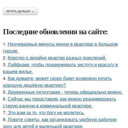
читать дальше →
Последние обновления на сайте:
1.
Неочевидные минусы жихни в квартире в большом
городе.
2.
Коротко о дизайне квартир разных поколений.
3.
Лайфхаки, чтобы поддерживать чистоту и красоту в
вашем жилье.
4.
Как думаете, может скоро будет возможно купить
хорошую дешёвую квартиру?
5.
Деревянные пятиэтажки - теперь официально можно.
6.
Сейчас мы представим, как можно реанимировать
старую ванную в коммунальной квартире.
7.
Это вам за то, что богу не молитесь.
8.
Ловите советы, как организовать удобную рабочую
зону для детей в маленькой квартире.