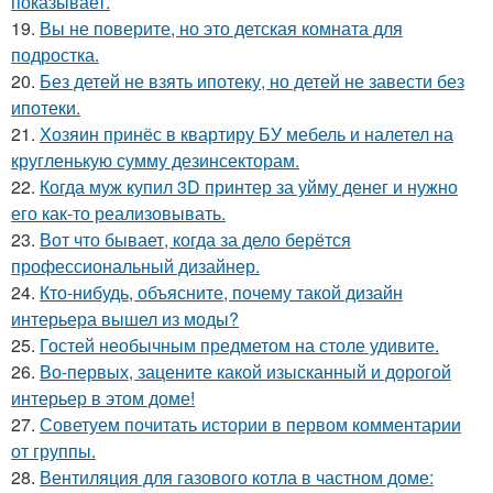
показывает.
19.
Вы не поверите, но это детская комната для
подростка.
20.
Без детей не взять ипотеку, но детей не завести без
ипотеки.
21.
Хозяин принёс в квартиру БУ мебель и налетел на
кругленькую сумму дезинсекторам.
22.
Когда муж купил 3D принтер за уйму денег и нужно
его как-то реализовывать.
23.
Вот что бывает, когда за дело берётся
профессиональный дизайнер.
24.
Кто-нибудь, объясните, почему такой дизайн
интерьера вышел из моды?
25.
Гостей необычным предметом на столе удивите.
26.
Во-первых, зацените какой изысканный и дорогой
интерьер в этом доме!
27.
Советуем почитать истории в первом комментарии
от группы.
28.
Вентиляция для газового котла в частном доме: