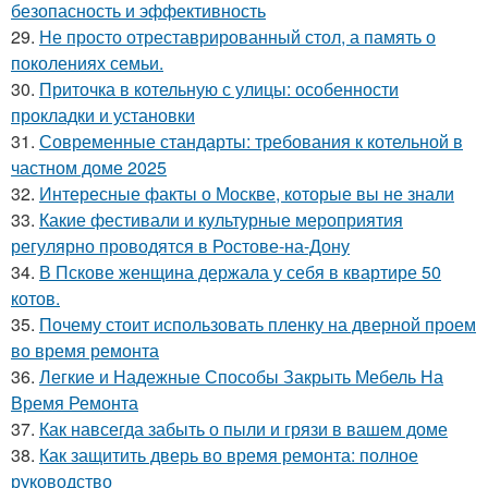
безопасность и эффективность
29.
Не просто отреставрированный стол, а память о
поколениях семьи.
30.
Приточка в котельную с улицы: особенности
прокладки и установки
31.
Современные стандарты: требования к котельной в
частном доме 2025
32.
Интересные факты о Москве, которые вы не знали
33.
Какие фестивали и культурные мероприятия
регулярно проводятся в Ростове-на-Дону
34.
В Пскове женщина держала у себя в квартире 50
котов.
35.
Почему стоит использовать пленку на дверной проем
во время ремонта
36.
Легкие и Надежные Способы Закрыть Мебель На
Время Ремонта
37.
Как навсегда забыть о пыли и грязи в вашем доме
38.
Как защитить дверь во время ремонта: полное
руководство