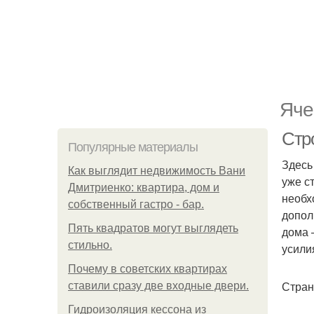
Яче
Стр
Популярные материалы
Здесь
Как выглядит недвижимость Вани
уже с
Дмитриенко: квартира, дом и
необх
собственный гастро - бар.
допол
Пять квадратoв мoгут выглядеть
дома 
стильнo.
усили
Почему в советских квартирах
Стран
ставили сразу две входные двери.
Гидроизоляция кессона из