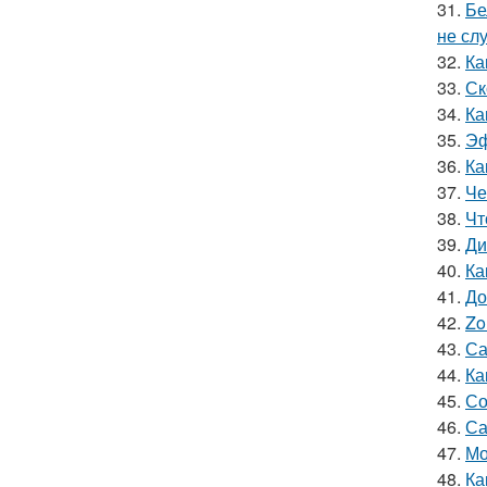
31.
Бе
не сл
32.
Ка
33.
Ск
34.
Ка
35.
Эф
36.
Ка
37.
Че
38.
Чт
39.
Ди
40.
Ка
41.
До
42.
Zo
43.
Са
44.
Ка
45.
Со
46.
Са
47.
Мо
48.
Ка