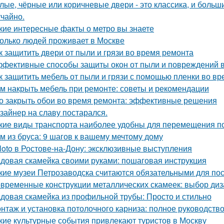
лые, чёрные или коричневые двери - это классика, и боль
учайно.
кие интересные факты о метро вы знаете
олько людей проживает в Москве
к защитить двери от пыли и грязи во время ремонта
фективные способы защиты окон от пыли и повреждений 
к защитить мебель от пыли и грязи с помощью пленки во в
м накрыть мебель при ремонте: советы и рекомендации
о закрыть обои во время ремонта: эффективные решения
зайнер на славу постарался.
кие виды транспорта наиболее удобны для перемещения п
м из бруса: 9 шагов к вашему мечтому дому
loto в Ростове-на-Дону: эксклюзивные выступления
довая скамейка своими руками: пошаговая инструкция
кие музеи Петрозаводска считаются обязательными для п
временные конструкции металлических скамеек: выбор диз
довая скамейка из профильной трубы: Просто и стильно
нтаж и установка потолочного карниза: полное руководств
кие культурные события привлекают туристов в Москву