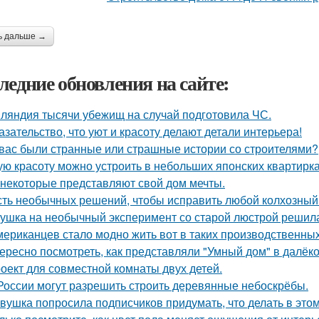
ь дальше →
ледние обновления на сайте:
ляндия тысячи убежищ на случай подготовила ЧС.
азательство, что уют и красоту делают детали интерьера!
 вас были странные или страшные истории со строителями?
ую красоту можно устроить в небольших японских квартирка
 некоторые представляют свой дом мечты.
ть необычных решений, чтобы исправить любой колхозный
ушка на необычный эксперимент со старой люстрой решила
мериканцев стало модно жить вот в таких производственных
ересно посмотреть, как представляли "Умный дом" в далёк
оект для совместной комнаты двух детей.
России могут разрешить строить деревянные небоскрёбы.
вушка попросила подписчиков придумать, что делать в этом 