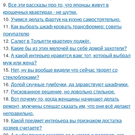
9.
Все эти рассказы про то, что японцы живут в
крошечных квартирах - не шутки.
10.
Учимся делать фартук на кухню самостоятельно.
11.
Как выбрать шкаф-кровать трансформер: советы
покупателю
12.
Салют в Тольятти квартиру поджёг.
13.
Какие бы из этих мелочей вы себе домой захотели?
14.
А какой интерьер нравится вам: тот, который выбрал
муж или жена?
15.
Нет, ну вы вообще видели что сейчас творят со
стеклоблоками?
16.
Долой скучные тумбочки, да здравствуют шкафчики.
17.
Рискованное решение, но довольно стильное.
18.
Вот почему-то, когда женщины начинают делать
ремонт, мужчины спешат сказать им, что они всё делают
неправильно.
19.
Какой предмет интерьера вы признаком достатка
хозяев считаете?
20.
А в чём прикол заселяться в номер и пидорить его