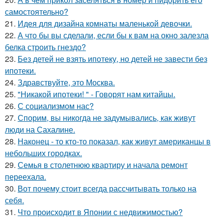
самостоятельно?
21.
Идея для дизайна комнаты маленькой девочки.
22.
А что бы вы сделали, если бы к вам на окно залезла
белка строить гнездо?
23.
Без детей не взять ипотеку, но детей не завести без
ипотеки.
24.
Здравствуйте, это Москва.
25.
"Никакой ипотеки! " - Говорят нам китайцы.
26.
С социализмом нас?
27.
Спорим, вы никогда не задумывались, как живут
люди на Сахалине.
28.
Наконец - то кто-то показал, как живут американцы в
небольших городках.
29.
Семья в столетнюю квартиру и начала ремонт
переехала.
30.
Вот почему стоит всегда рассчитывать только на
себя.
31.
Что происходит в Японии с недвижимостью?