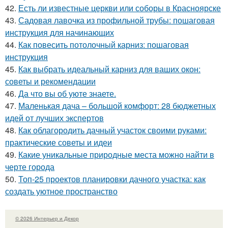
42.
Есть ли известные церкви или соборы в Красноярске
43.
Садовая лавочка из профильной трубы: пошаговая
инструкция для начинающих
44.
Как повесить потолочный карниз: пошаговая
инструкция
45.
Как выбрать идеальный карниз для ваших окон:
советы и рекомендации
46.
Да что вы об уюте знаете.
47.
Маленькая дача – большой комфорт: 28 бюджетных
идей от лучших экспертов
48.
Как облагородить дачный участок своими руками:
практические советы и идеи
49.
Какие уникальные природные места можно найти в
черте города
50.
Топ-25 проектов планировки дачного участка: как
создать уютное пространство
© 2026 Интерьер и Декор