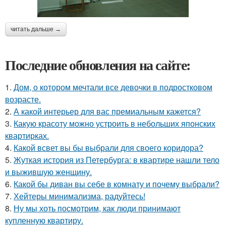
читать дальше →
Последние обновления на сайте:
1.
Дом, о котором мечтали все девочки в подростковом
возрасте.
2.
А какой интерьер для вас премиальным кажется?
3.
Какую красоту можно устроить в небольших японских
квартирках.
4.
Какой всвет вы бы выбрали для своего коридора?
5.
Жуткая история из Петербурга: в квартире нашли тело
и выжившую женщину.
6.
Какой бы диван вы себе в комнату и почему выбрали?
7.
Хейтеры минимализма, радуйтесь!
8.
Ну мы хоть посмотрим, как люди принимают
купленную квартиру.