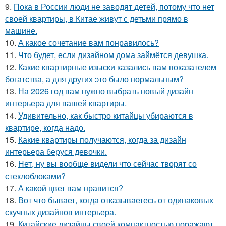
9.
Пока в России люди не заводят детей, потому что нет
своей квартиры, в Китае живут с детьми прямо в
машине.
10.
А какое сочетание вам понравилось?
11.
Что будет, если дизайном дома займётся девушка.
12.
Какие квартирные изыски казались вам показателем
богатства, а для других это было нормальным?
13.
На 2026 год вам нужно выбрать новый дизайн
интерьера для вашей квартиры.
14.
Удивительно, как быстро китайцы убираются в
квартире, когда надо.
15.
Какие квартиры получаются, когда за дизайн
интерьера беруся девочки.
16.
Нет, ну вы вообще видели что сейчас творят со
стеклоблоками?
17.
А какой цвет вам нравится?
18.
Вот что бывает, когда отказываетесь от одинаковых
скучных дизайнов интерьера.
19.
Китайские дизайны своей компактностью поражают.