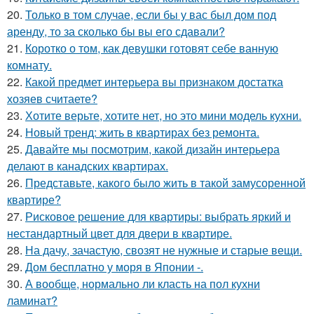
20.
Только в том случае, если бы у вас был дом под
аренду, то за сколько бы вы его сдавали?
21.
Коротко о том, как девушки готовят себе ванную
комнату.
22.
Какой предмет интерьера вы признаком достатка
хозяев считаете?
23.
Хотите верьте, хотите нет, но это мини модель кухни.
24.
Новый тренд: жить в квартирах без ремонта.
25.
Давайте мы посмотрим, какой дизайн интерьера
делают в канадских квартирах.
26.
Представьте, какого было жить в такой замусоренной
квартире?
27.
Рисковое решение для квартиры: выбрать яркий и
нестандартный цвет для двери в квартире.
28.
На дачу, зачастую, свозят не нужные и старые вещи.
29.
Дом бесплатно у моря в Японии -.
30.
А вообще, нормально ли класть на пол кухни
ламинат?