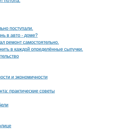
т потопа.
ьно поступали.
нь в авто - доме?
елал ремонт самостоятельно.
анить в каждой определённые сыпучки.
ательство
ности и экономичности
нта: практические советы
бели
олице