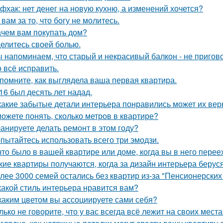
фхак: нет денег на новую кухню, а изменений хочется?
 вам за то, что богу не молитесь.
ачем вам покупать дом?
елитесь своей болью.
 напоминаем, что старый и некрасивый балкон - не пригов
 всё исправить.
помните, как выглядела ваша первая квартира.
16 был десять лет надад.
какие забытые детали интерьера понравились может их вер
ожете понять, сколько метров в квартире?
анируете делать ремонт в этом году?
пытайтесь использовать всего три эмодзи.
что было в вашей квартире или доме, когда вы в него пере
кие квартиры получаются, когда за дизайн интерьера беруся
лее 3000 семей остались без квартир из-за "Пенсионерских
какой стиль интерьера нравится вам?
каким цветом вы ассоциируете сами себя?
лько не говорите, что у вас всегда всё лежит на своих места