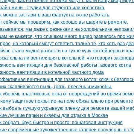
глядно, как натяжные потолки могут спасти вашу квартиру о
зайн мини - студии для студента или холостяка.
к можно заставить ваш фартук на кухне работать.
т сейчас мы проверим, как хорошо вы шарите в ремонте.
азывается, мы даже с резинками на холодильнике неправил
вам не кажется, что слишком много видео развелось про жиз
прос, на который смогут ответить только те, кто хоть раз д
йчас стало модно развести на кухне кучу контейнеров и хр
язательна ли вентиляция в котельной: что говорит законод
жность вентиляции для безопасной работы газового котла
жность вентиляции в котельной частного дома
фективная вентиляция для газового котла: ключ к безопас
них скапливаются пыль, грязь, плесень и микробы.
к уберечь пластиковые окна от повреждений во время ремо
чему защитное покрытие на поле обязательно при ремонте
к выбрать лучшую укрывную пленку для ремонта вашей ме
кие лучшие парки и скверы для отдыха в Москве
к собрать брус быстро и просто: пошаговая инструкция
кие современные художественные галереи популярны в ст