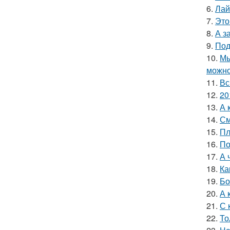
6.
Лай
7.
Это
8.
А з
9.
Под
10.
Мы
можно
11.
Вс
12.
20
13.
А 
14.
См
15.
Пл
16.
По
17.
А 
18.
Ка
19.
Бо
20.
А 
21.
С 
22.
То