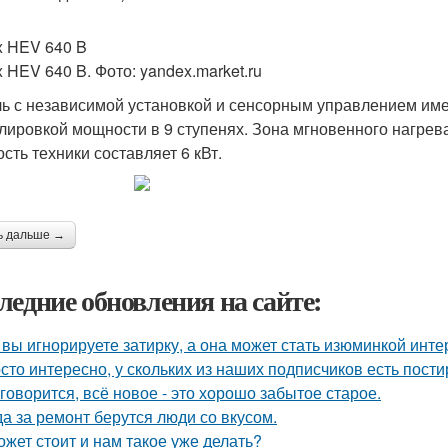
x HEV 640 B
x HEV 640 B. Фото: yandex.market.ru
ь с независимой установкой и сенсорным управлением имеет 4 
улировкой мощности в 9 ступенях. Зона мгновенного нагрев
сть техники составляет 6 кВт.
ь дальше →
ледние обновления на сайте:
 вы игнорируете затирку, а она может стать изюминкой инте
сто интересно, у скольких из наших подписчиков есть пост
 говорится, всё новое - это хорошо забытое старое.
да за ремонт берутся люди со вкусом.
ожет стоит и нам такое уже делать?