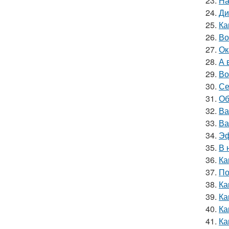
23.
На
24.
Ди
25.
Ка
26.
Во
27.
Ок
28.
А 
29.
Во
30.
Се
31.
Об
32.
Ва
33.
Ва
34.
Эф
35.
В 
36.
Ка
37.
По
38.
Ка
39.
Ка
40.
Ка
41.
Ка