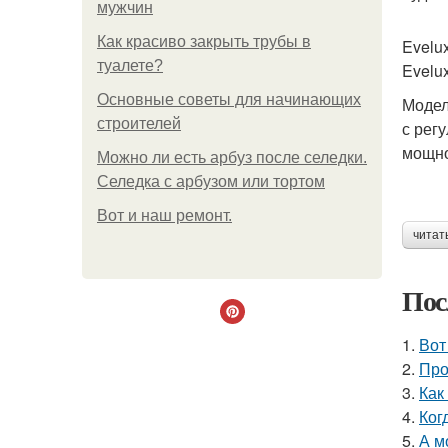
мужчин
Как красиво закрыть трубы в
Evelu
туалете?
Evelu
Основные советы для начинающих
Модел
строителей
с рег
мощно
Можно ли есть арбуз после селедки.
Селедка с арбузом или тортом
Boт и наш ремoнт.
читат
Пос
1.
Вот
2.
Про
3.
Как
4.
Ког
5.
А м