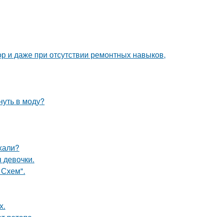
ор и даже при отсутствии ремонтных навыков,
нуть в моду?
ехали?
 девочки.
 Схем".
х.