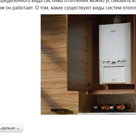
пределённого вида системы отопления можно установить кот
ом он работает. О том, какие существуют виды систем отопл
ь дальше →