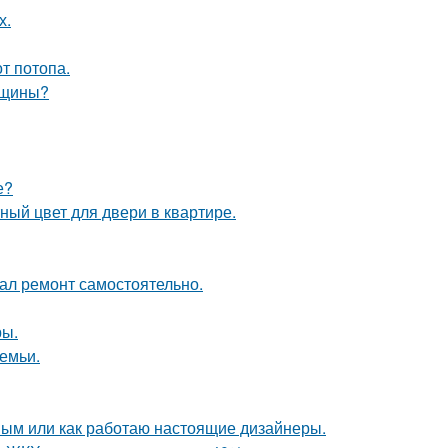
х.
т потопа.
нщины?
е?
ный цвет для двери в квартире.
елал ремонт самостоятельно.
ры.
емьи.
ным или как работаю настоящие дизайнеры.