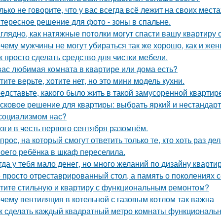
лько не говорите, что у вас всегда всё лежит на своих места
тересное решение для фото - зоны в спальне.
глядно, как натяжные потолки могут спасти вашу квартиру о
чему мужчины не могут убираться так же хорошо, как и же
к просто сделать средство для чистки мебели.
вас любимая комната в квартире или дома есть?
тите верьте, хотите нет, но это мини модель кухни.
едставьте, какого было жить в такой замусоренной квартир
сковое решение для квартиры: выбрать яркий и нестандарт
социализмом нас?
зги в честь первого сентября разомнём.
прос, на который смогут ответить только те, кто хоть раз д
оего ребёнка в шкаф переселила.
гда у тебя мало денег, но много желаний по дизайну кварти
 просто отреставрированный стол, а память о поколениях с
тите стильную и квартиру с функциональным ремонтом?
чему вентиляция в котельной с газовым котлом так важна
к сделать каждый квадратный метро комнаты функциональ