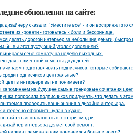
ледние обновления на сайте:
да дизайнеру сказали: "Уместите всё" - и он воспринял это 
отаете из кровати - готовьтесь к боли и бессоннице.
мся делать дорогой интерьер за небольшие деньги, быстро 
ем бы вы этот пустующий уголок дополнили?
выбираем себе комнату на неделю выходных.
ект для совместной комнаты двух детей.
начинаем подготавливать подписчиков, которые собираются
ь среди подписчиков центральные?
ой цвет в интерьере вы не понимаете?
 запоминаем на будущее самые трендовые сочетания цвето
вушка попросила подписчиков придумать, что делать в этом 
пытаемся проверить ваши знания в дизайне интерьера.
к интересно оформить чулан в кухне.
пытайтесь использовать всего три эмодзи.
к дизайнер интерьера делает свой ремонт.
кой вариант ламината вам понравился больше всего?