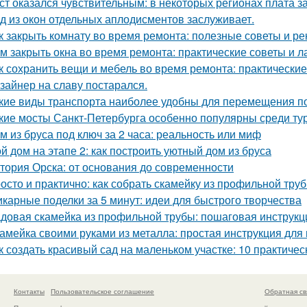
ст оказался чувствительным: в некоторых регионах плата з
д из окон отдельных аплодисментов заслуживает.
к закрыть комнату во время ремонта: полезные советы и р
м закрыть окна во время ремонта: практические советы и 
к сохранить вещи и мебель во время ремонта: практически
зайнер на славу постарался.
кие виды транспорта наиболее удобны для перемещения п
кие мосты Санкт-Петербурга особенно популярны среди ту
м из бруса под ключ за 2 часа: реальность или миф
й дом на этапе 2: как построить уютный дом из бруса
тория Орска: от основания до современности
осто и практично: как собрать скамейку из профильной тру
карные поделки за 5 минут: идеи для быстрого творчества
довая скамейка из профильной трубы: пошаговая инструк
амейка своими руками из металла: простая инструкция дл
к создать красивый сад на маленьком участке: 10 практичес
Контакты
Пользовательское соглашение
Обратная св