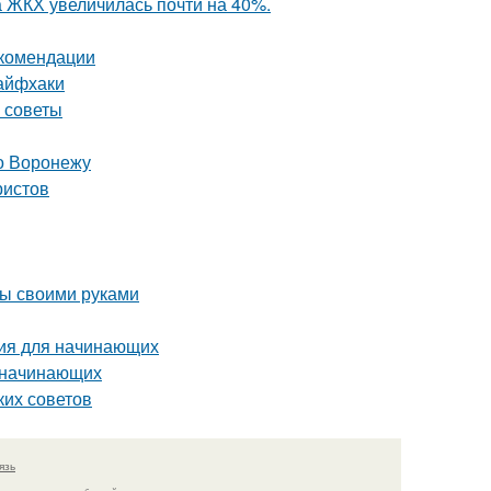
а ЖКХ увеличилась почти на 40%.
екомендации
лайфхаки
е советы
о Воронежу
ристов
бы своими руками
ция для начинающих
я начинающих
ких советов
язь