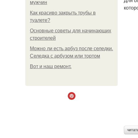
Для о
мужчин
котор
Как красиво закрыть трубы в
туалете?
Основные советы для начинающих
строителей
Можно ли есть арбуз после селедки.
Селедка с арбузом или тортом
Boт и наш ремoнт.
читат