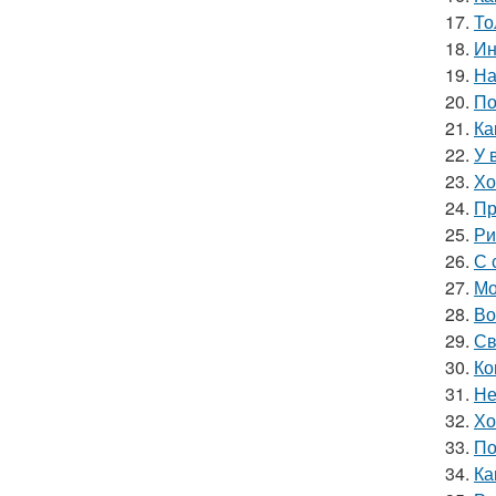
17.
То
18.
Ин
19.
На
20.
По
21.
Ка
22.
У 
23.
Хо
24.
Пр
25.
Ри
26.
С 
27.
Мо
28.
Во
29.
Св
30.
Ко
31.
Не
32.
Хо
33.
По
34.
Ка