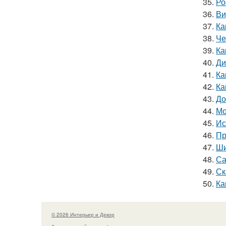
35.
Ро
36.
Ви
37.
Ка
38.
Че
39.
Ка
40.
Ди
41.
Ка
42.
Ка
43.
До
44.
Мо
45.
Ис
46.
Пр
47.
Ши
48.
Са
49.
Ск
50.
Ка
© 2026 Интерьер и Декор