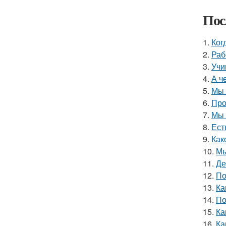
Пос
1.
Ког
2.
Раб
3.
Учи
4.
А ч
5.
Мы 
6.
Про
7.
Мы 
8.
Ест
9.
Как
10.
Мы
11.
Де
12.
По
13.
Ка
14.
По
15.
Ка
16.
Ка