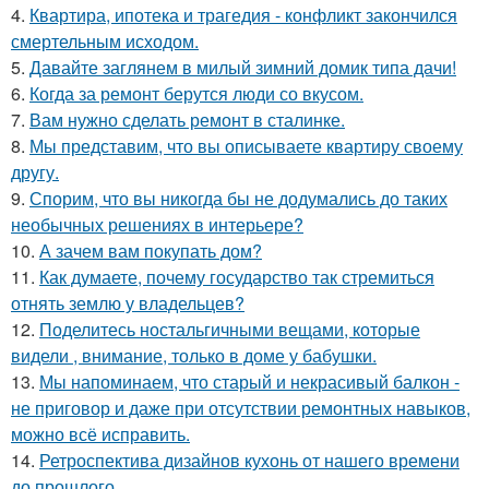
4.
Квартира, ипотека и трагедия - конфликт закончился
смертельным исходом.
5.
Давайте заглянем в милый зимний домик типа дачи!
6.
Когда за ремонт берутся люди со вкусом.
7.
Вам нужно сделать ремонт в сталинке.
8.
Мы представим, что вы описываете квартиру своему
другу.
9.
Спорим, что вы никогда бы не додумались до таких
необычных решениях в интерьере?
10.
А зачем вам покупать дом?
11.
Как думаете, почему государство так стремиться
отнять землю у владельцев?
12.
Поделитесь ностальгичными вещами, которые
видели , внимание, только в доме у бабушки.
13.
Мы напоминаем, что старый и некрасивый балкон -
не приговор и даже при отсутствии ремонтных навыков,
можно всё исправить.
14.
Ретроспектива дизайнов кухонь от нашего времени
до прошлого.