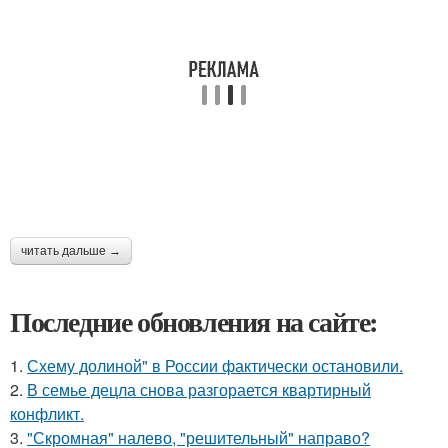
читать дальше →
Последние обновления на сайте:
1.
Схему долиной" в России фактически остановили.
2.
В семье децла снова разгорается квартирный
конфликт.
3.
"Скромная" налево, "решительный" направо?