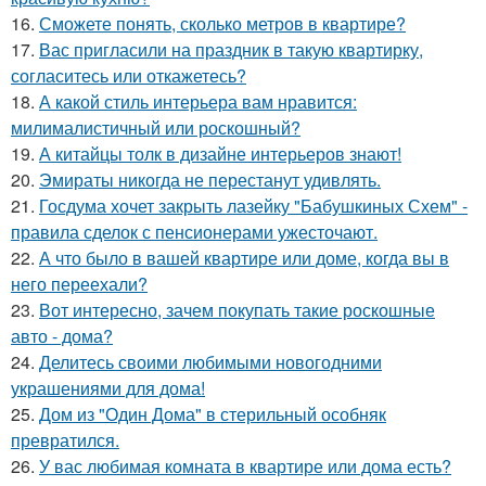
16.
Сможете понять, сколько метров в квартире?
17.
Вас пригласили на праздник в такую квартирку,
согласитесь или откажетесь?
18.
А какой стиль интерьера вам нравится:
милималистичный или роскошный?
19.
А китайцы толк в дизайне интерьеров знают!
20.
Эмираты никогда не перестанут удивлять.
21.
Госдума хочет закрыть лазейку "Бабушкиных Схем" -
правила сделок с пенсионерами ужесточают.
22.
А что было в вашей квартире или доме, когда вы в
него переехали?
23.
Вот интересно, зачем покупать такие роскошные
авто - дома?
24.
Делитесь своими любимыми новогодними
украшениями для дома!
25.
Дом из "Один Дома" в стерильный особняк
превратился.
26.
У вас любимая комната в квартире или дома есть?