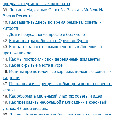
предлагают уникальные экспонаты
39.
Легкие и Надежные Способы Закрыть Мебель На
Время Ремонта
40.
Как защитить дверь во время ремонта: советы и
хитрости
41.
Дом из бруса: легко, просто и без хлопот
42.
Какие театры работают в Орехово-Зуево
43.
Как развивалась промышленность в Липецке на
протяжении лет
44.
Как мы построили свой деревянный дом мечты
45.
Какие скрытые места в Уфе
46.
Истины про потолочные карнизы: полезные советы и
хитрости
47.
Пошаговая инструкция: как быстро и просто повесить
карниз
48.
Как оформить маленький участок: советы и идеи
49.
Как превратить небольшой палисадник в красивый
уголок: 43 идеи дизайна
50.
Ландшафтный дизайн небольшого участка: основные