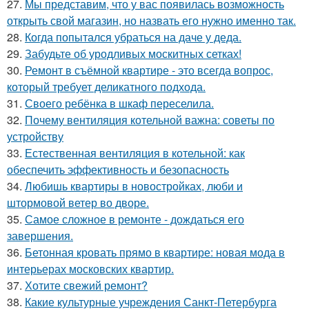
27.
Мы представим, что у вас появилась возможность
открыть свой магазин, но назвать его нужно именно так.
28.
Когда попытался убраться на даче у деда.
29.
Забудьте об уродливых москитных сетках!
30.
Ремонт в съёмной квартире - это всегда вопрос,
который требует деликатного подхода.
31.
Своего ребёнка в шкаф переселила.
32.
Почему вентиляция котельной важна: советы по
устройству
33.
Естественная вентиляция в котельной: как
обеспечить эффективность и безопасность
34.
Любишь квартиры в новостройках, люби и
штормовой ветер во дворе.
35.
Самое сложное в ремонте - дождаться его
завершения.
36.
Бетонная кровать прямо в квартире: новая мода в
интерьерах московских квартир.
37.
Хотите свежий ремонт?
38.
Какие культурные учреждения Санкт-Петербурга