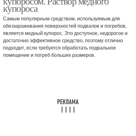
купоросом. Раствор медного
купороса
Самым популярным средством, используемым для
Борьба с грибковыми
обеззараживания поверхностей подвалов и погребов,
Борьба с сорняками
заболеваниями
является медный купорос. Это доступное, недорогое и
достаточно эффективное средство, поэтому отлично
подходит, если требуется обработать подвальное
помещение и погреб больших размеров.