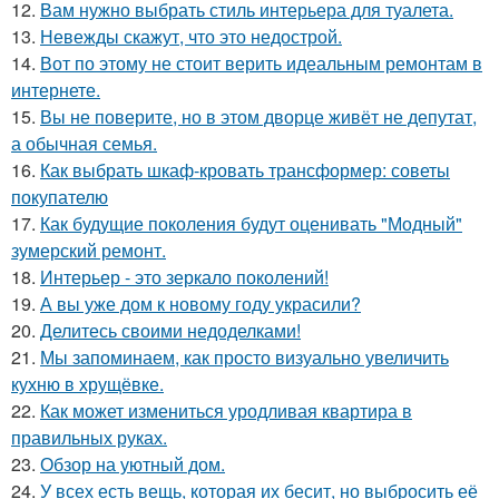
12.
Вам нужно выбрать стиль интерьера для туалета.
13.
Невежды скажут, что это недострой.
14.
Вот по этому не стоит верить идеальным ремонтам в
интернете.
15.
Вы не поверите, но в этом дворце живёт не депутат,
а обычная семья.
16.
Как выбрать шкаф-кровать трансформер: советы
покупателю
17.
Как будущие поколения будут оценивать "Модный"
зумерский ремонт.
18.
Интерьер - это зеркало поколений!
19.
А вы уже дом к новому году украсили?
20.
Делитесь своими недоделками!
21.
Мы запоминаем, как просто визуально увеличить
кухню в хрущёвке.
22.
Как может измениться уродливая квартира в
правильных руках.
23.
Обзор на уютный дом.
24.
У всех есть вещь, которая их бесит, но выбросить её