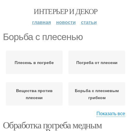
ИНТЕРЬЕР И ДЕКОР
главная
новости
статьи
Борьба с плесенью
Плесень в погребе
Погреба от плесени
Вещества против
Борьба с плесневым
плесени
грибком
Показать все
Обработка погреба медным
Борьба с неприятным
Борьба с засорами
запахом