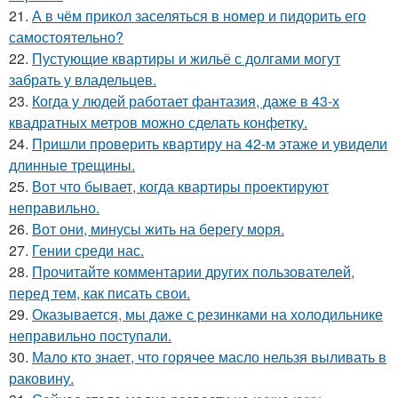
21.
А в чём прикол заселяться в номер и пидорить его
самостоятельно?
22.
Пустующие квартиры и жильё с долгами могут
забрать у владельцев.
23.
Когда у людей работает фантазия, даже в 43-х
квадратных метров можно сделать конфетку.
24.
Пришли проверить квартиру на 42-м этаже и увидели
длинные трещины.
25.
Вот что бывает, когда квартиры проектируют
неправильно.
26.
Вот они, минусы жить на берегу моря.
27.
Гении среди нас.
28.
Прочитайте комментарии других пользователей,
перед тем, как писать свои.
29.
Оказывается, мы даже с резинками на холодильнике
неправильно поступали.
30.
Мало кто знает, что горячее масло нельзя выливать в
раковину.