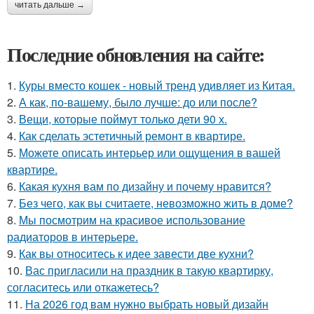
читать дальше →
Последние обновления на сайте:
1.
Куры вместо кошек - новый тренд удивляет из Китая.
2.
А как, по-вашему, было лучше: до или после?
3.
Вещи, которые поймут только дети 90 х.
4.
Как сделать эстетичный ремонт в квартире.
5.
Можете описать интерьер или ощущения в вашей
квартире.
6.
Какая кухня вам по дизайну и почему нравится?
7.
Без чего, как вы считаете, невозможно жить в доме?
8.
Мы посмотрим на красивое использование
радиаторов в интерьере.
9.
Как вы относитесь к идее завести две кухни?
10.
Вас пригласили на праздник в такую квартирку,
согласитесь или откажетесь?
11.
На 2026 год вам нужно выбрать новый дизайн