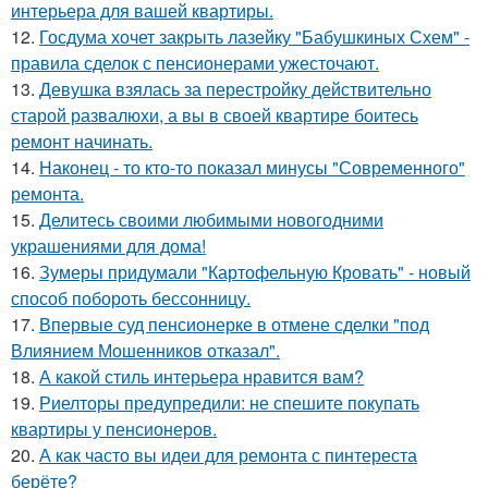
интерьера для вашей квартиры.
12.
Госдума хочет закрыть лазейку "Бабушкиных Схем" -
правила сделок с пенсионерами ужесточают.
13.
Девушка взялась за перестройку действительно
старой развалюхи, а вы в своей квартире боитесь
ремонт начинать.
14.
Наконец - то кто-то показал минусы "Современного"
ремонта.
15.
Делитесь своими любимыми новогодними
украшениями для дома!
16.
Зумеры придумали "Картофельную Кровать" - новый
способ побороть бессонницу.
17.
Впервые суд пенсионерке в отмене сделки "под
Влиянием Мошенников отказал".
18.
А какой стиль интерьера нравится вам?
19.
Риелторы предупредили: не спешите покупать
квартиры у пенсионеров.
20.
А как часто вы идеи для ремонта с пинтереста
берёте?