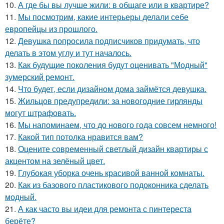
10.
А где бы вы лучше жили: в общаге или в квартире?
11.
Мы посмотрим, какие интерьеры делали себе
европейцы из прошлого.
12.
Девушка попросила подписчиков придумать, что
делать в этом углу и тут началось.
13.
Как будущие поколения будут оценивать "Модный"
зумерский ремонт.
14.
Что будет, если дизайном дома займётся девушка.
15.
Жильцов предупредили: за новогодние гирлянды
могут штрафовать.
16.
Мы напоминаем, что до нового года совсем немного!
17.
Какой тип потолка нравится вам?
18.
Оцените современный светлый дизайн квартиры с
акцентом на зелёный цвет.
19.
Глубокая уборка очень красивой ванной комнаты.
20.
Как из базового пластикового подоконника сделать
модный.
21.
А как часто вы идеи для ремонта с пинтереста
берёте?