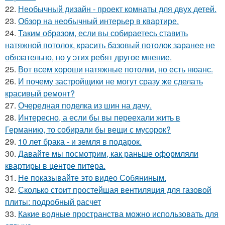
22.
Необычный дизайн - проект комнаты для двух детей.
23.
Обзор на необычный интерьер в квартире.
24.
Таким образом, если вы собираетесь ставить
натяжной потолок, красить базовый потолок заранее не
обязательно, но у этих ребят другое мнение.
25.
Вот всем хороши натяжные потолки, но есть нюанс.
26.
И почему застройщики не могут сразу же сделать
красивый ремонт?
27.
Очередная поделка из шин на дачу.
28.
Интересно, а если бы вы переехали жить в
Германию, то собирали бы вещи с мусорок?
29.
10 лет брака - и земля в подарок.
30.
Давайте мы посмотрим, как раньше оформляли
квартиры в центре питера.
31.
Не показывайте это видео Собяниным.
32.
Сколько стоит простейшая вентиляция для газовой
плиты: подробный расчет
33.
Какие водные пространства можно использовать для