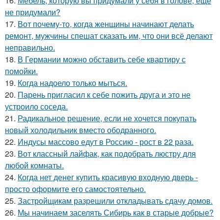
16.
Мебель, которую вы придумали у себя в голове, ещё
не придумали?
17.
Вот почему-то, когда женщины начинают делать
ремонт, мужчины спешат сказать им, что они всё делают
неправильно.
18.
В Германии можно обставить себе квартиру с
помойки.
19.
Когда надоело только мыться.
20.
Парень пригласил к себе пожить друга и это не
устроило соседа.
21.
Радикальное решение, если не хочется покупать
новый холодильник вместо ободранного.
22.
Индусы массово едут в Россию - рост в 22 раза.
23.
Вот классный лайфак, как подобрать люстру для
любой комнаты.
24.
Когда нет денег купить красивую входную дверь -
просто оформите его самостоятельно.
25.
Застройщикам разрешили откладывать сдачу домов.
26.
Мы начинаем заселять Сибирь как в старые добрые?