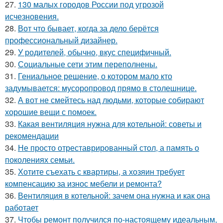
27.
130 малых городов России под угрозой
исчезновения.
28.
Вот что бывает, когда за дело берётся
профессиональный дизайнер.
29.
У родителей, обычно, вкус специфичный.
30.
Социальные сети этим переполнены.
31.
Гениальное решение, о котором мало кто
задумывается: мусоропровод прямо в столешнице.
32.
А вот не смейтесь над людьми, которые собирают
хорошие вещи с помоек.
33.
Какая вентиляция нужна для котельной: советы и
рекомендации
34.
Не просто отреставрированный стол, а память о
поколениях семьи.
35.
Хотите съехать с квартиры, а хозяин требует
компенсацию за износ мебели и ремонта?
36.
Вентиляция в котельной: зачем она нужна и как она
работает
37.
Чтобы ремонт получился по-настоящему идеальным,