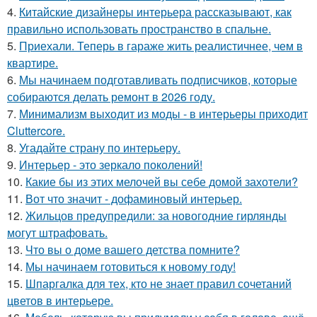
4.
Китайские дизайнеры интерьера рассказывают, как
правильно использовать пространство в спальне.
5.
Приехали. Теперь в гараже жить реалистичнее, чем в
квартире.
6.
Мы начинаем подготавливать подписчиков, которые
собираются делать ремонт в 2026 году.
7.
Минимализм выходит из моды - в интерьеры приходит
Cluttercore.
8.
Угадайте страну по интерьеру.
9.
Интерьер - это зеркало поколений!
10.
Какие бы из этих мелочей вы себе домой захотели?
11.
Вот что значит - дофаминовый интерьер.
12.
Жильцов предупредили: за новогодние гирлянды
могут штрафовать.
13.
Что вы о доме вашего детства помните?
14.
Мы начинаем готовиться к новому году!
15.
Шпаргалка для тех, кто не знает правил сочетаний
цветов в интерьере.