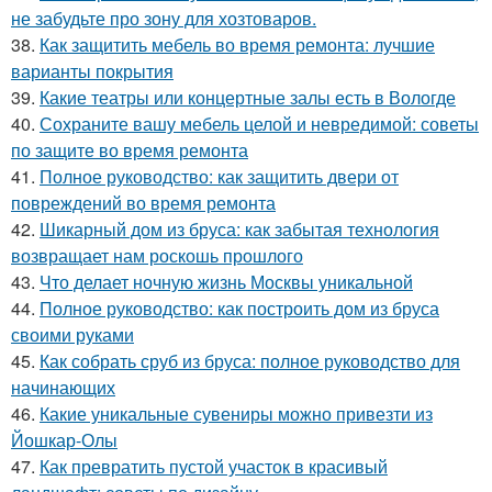
не забудьте про зону для хозтоваров.
38.
Как защитить мебель во время ремонта: лучшие
варианты покрытия
39.
Какие театры или концертные залы есть в Вологде
40.
Сохраните вашу мебель целой и невредимой: советы
по защите во время ремонта
41.
Полное руководство: как защитить двери от
повреждений во время ремонта
42.
Шикарный дом из бруса: как забытая технология
возвращает нам роскошь прошлого
43.
Что делает ночную жизнь Москвы уникальной
44.
Полное руководство: как построить дом из бруса
своими руками
45.
Как собрать сруб из бруса: полное руководство для
начинающих
46.
Какие уникальные сувениры можно привезти из
Йошкар-Олы
47.
Как превратить пустой участок в красивый