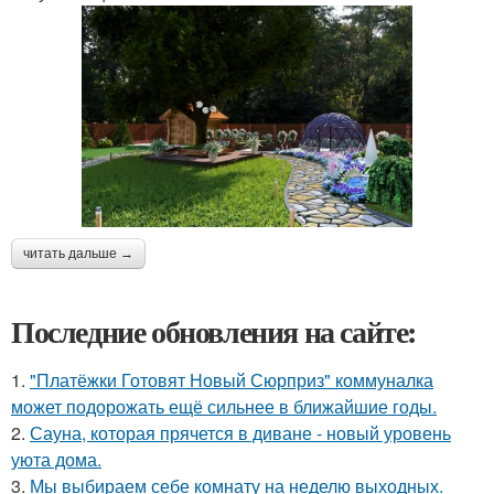
читать дальше →
Последние обновления на сайте:
1.
"Платёжки Готовят Новый Сюрприз" коммуналка
может подорожать ещё сильнее в ближайшие годы.
2.
Сауна, которая прячется в диване - новый уровень
уюта дома.
3.
Мы выбираем себе комнату на неделю выходных.