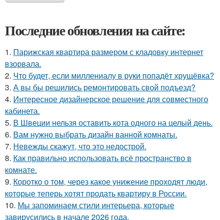
Последние обновления на сайте:
1.
Парижская квартира размером с кладовку интернет
взорвала.
2.
Что будет, если миллениалу в руки попадёт хрущёвка?
3.
А вы бы решились ремонтировать свой подъезд?
4.
Интересное дизайнерское решение для совместного
кабинета.
5.
В Швеции нельзя оставить кота одного на целый день.
6.
Вам нужно выбрать дизайн ванной комнаты.
7.
Невежды скажут, что это недострой.
8.
Как правильно использовать всё пространство в
комнате.
9.
Коротко о том, через какое унижение проходят люди,
которые теперь хотят продать квартиру в России.
10.
Мы запоминаем стили интерьера, которые
завирусились в начале 2026 года.