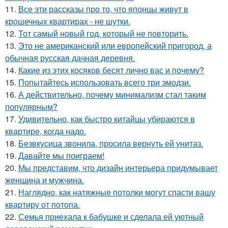
11.
Все эти рассказы про то, что японцы живут в
крошечных квартирах - не шутки.
12.
Тот самый новый год, который не повторить.
13.
Это не американский или европейский пригород, а
обычная русская дачная деревня.
14.
Какие из этих косяков бесят лично вас и почему?
15.
Попытайтесь использовать всего три эмодзи.
16.
А действительно, почему минимализм стал таким
популярным?
17.
Удивительно, как быстро китайцы убираются в
квартире, когда надо.
18.
Безвкусица звонила, просила вернуть ей унитаз.
19.
Давайте мы поиграем!
20.
Мы представим, что дизайн интерьера придумывает
женщина и мужчина.
21.
Наглядно, как натяжные потолки могут спасти вашу
квартиру от потопа.
22.
Семья приехала к бабушке и сделала ей уютный