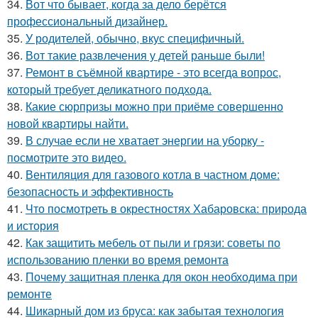
34.
Вот что бывает, когда за дело берётся
профессиональный дизайнер.
35.
У родителей, обычно, вкус специфичный.
36.
Вот такие развлечения у детей раньше были!
37.
Ремонт в съёмной квартире - это всегда вопрос,
который требует деликатного подхода.
38.
Какие сюрпризы можно при приёме совершенно
новой квартиры найти.
39.
В случае если не хватает энергии на уборку -
посмотрите это видео.
40.
Вентиляция для газового котла в частном доме:
безопасность и эффективность
41.
Что посмотреть в окрестностях Хабаровска: природа
и история
42.
Как защитить мебель от пыли и грязи: советы по
использованию пленки во время ремонта
43.
Почему защитная пленка для окон необходима при
ремонте
44.
Шикарный дом из бруса: как забытая технология