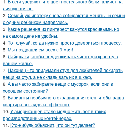
1.
В сети уверяют, что цвет постельного белья влияет на
личную жизнь.
2.
Семейную ипотеку снова собираются менять - и семьи
с одним ребёнком напряглись.
3.
Какие решения из пинтерест кажутся красивыми, но
на самом деле не удобны.
4.
Тот случай, когда нужно просто довериться процессу.
5.
Мы поздравляем всех с 9 мая!
6.
Лайфхаки, чтобы поддерживать чистоту и красоту в
вашем жилье.
7.
Наконец - то придумали стул для любителей покидать
вещи на стул, а не складывать их в шкаф.
8.
А вы часто забираете вещи с мусорок, если они в
хорошем состоянии?
9.
Варианты необычного окрашивания стен, чтобы ваша
квартира выглядела эффектно.
10.
У американцев стало модно жить вот в таких
производственных контейнерах.
11.
Кто-нибудь объяснит, что он тут делает?