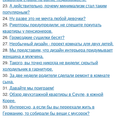
23.
А действительно, почему минимализм стал таким
популярным?
24.
Ну разве это не мечта любой девочки?
25.
Риелторы предупредили: не спешите покупать
квартиры у пенсионеров.
26.
Громоздкие сушилки бесят?
27.
Необычный дизайн - проект комнаты для двух детей.
28.
Мы представим, что дизайн интерьера придумывает
женщина и мужчина.
29.
Такого, вы точно никогда не видели: скрытый
холодильник в гарнитуре.
30.
За две недели родители сделали ремонт в комнате
сына.
31.
Давайте мы поиграем!
32.
Обзор двухэтажной квартиры в Сеуле, в южной
Корее.
33.
Интересно, а если бы вы переехали жить в
Германию, то собирали бы вещи с мусорок?