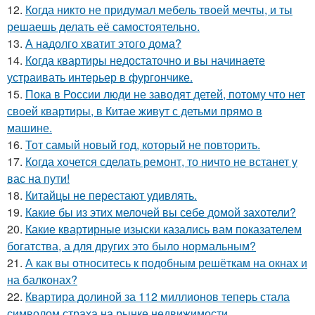
12.
Когда никто не придумал мебель твоей мечты, и ты
решаешь делать её самостоятельно.
13.
А надолго хватит этого дома?
14.
Когда квартиры недостаточно и вы начинаете
устраивать интерьер в фургончике.
15.
Пока в России люди не заводят детей, потому что нет
своей квартиры, в Китае живут с детьми прямо в
машине.
16.
Тот самый новый год, который не повторить.
17.
Когда хочется сделать ремонт, то ничто не встанет у
вас на пути!
18.
Китайцы не перестают удивлять.
19.
Какие бы из этих мелочей вы себе домой захотели?
20.
Какие квартирные изыски казались вам показателем
богатства, а для других это было нормальным?
21.
А как вы относитесь к подобным решёткам на окнах и
на балконах?
22.
Квартира долиной за 112 миллионов теперь стала
символом страха на рынке недвижимости.