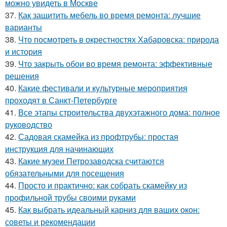
можно увидеть в Москве
37.
Как защитить мебель во время ремонта: лучшие
варианты
38.
Что посмотреть в окрестностях Хабаровска: природа
и история
39.
Что закрыть обои во время ремонта: эффективные
решения
40.
Какие фестивали и культурные мероприятия
проходят в Санкт-Петербурге
41.
Все этапы строительства двухэтажного дома: полное
руководство
42.
Садовая скамейка из профтрубы: простая
инструкция для начинающих
43.
Какие музеи Петрозаводска считаются
обязательными для посещения
44.
Просто и практично: как собрать скамейку из
профильной трубы своими руками
45.
Как выбрать идеальный карниз для ваших окон:
советы и рекомендации