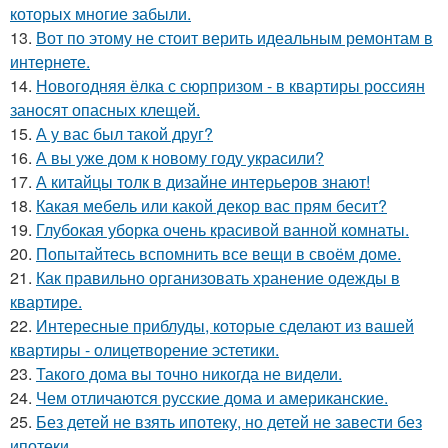
которых многие забыли.
13.
Вот по этому не стоит верить идеальным ремонтам в
интернете.
14.
Новогодняя ёлка с сюрпризом - в квартиры россиян
заносят опасных клещей.
15.
А у вас был такой друг?
16.
А вы уже дом к новому году украсили?
17.
А китайцы толк в дизайне интерьеров знают!
18.
Какая мебель или какой декор вас прям бесит?
19.
Глубокая уборка очень красивой ванной комнаты.
20.
Попытайтесь вспомнить все вещи в своём доме.
21.
Как правильно организовать хранение одежды в
квартире.
22.
Интересные приблуды, которые сделают из вашей
квартиры - олицетворение эстетики.
23.
Такого дома вы точно никогда не видели.
24.
Чем отличаются русские дома и американские.
25.
Без детей не взять ипотеку, но детей не завести без
ипотеки.