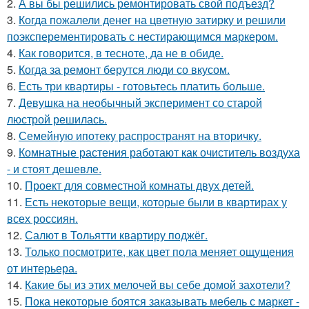
2.
А вы бы решились ремонтировать свой подъезд?
3.
Когда пожалели денег на цветную затирку и решили
поэксперементировать с нестирающимся маркером.
4.
Как говорится, в тесноте, да не в обиде.
5.
Когда за ремонт берутся люди со вкусом.
6.
Есть три квартиры - готовьтесь платить больше.
7.
Девушка на необычный эксперимент со старой
люстрой решилась.
8.
Семейную ипотеку распространят на вторичку.
9.
Комнатные растения работают как очиститель воздуха
- и стоят дешевле.
10.
Проект для совместной комнаты двух детей.
11.
Есть некоторые вещи, которые были в квартирах у
всех россиян.
12.
Салют в Тольятти квартиру поджёг.
13.
Только посмотрите, как цвет пола меняет ощущения
от интерьера.
14.
Какие бы из этих мелочей вы себе домой захотели?
15.
Пока некоторые боятся заказывать мебель с маркет -