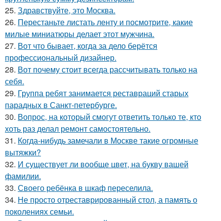
25.
Здравствуйте, это Москва.
26.
Перестаньте листать ленту и посмотрите, какие
милые миниатюры делает этот мужчина.
27.
Вот что бывает, когда за дело берётся
профессиональный дизайнер.
28.
Вот почему стоит всегда рассчитывать только на
себя.
29.
Группа ребят занимается реставраций старых
парадных в Санкт-петербурге.
30.
Вопрос, на который смогут ответить только те, кто
хоть раз делал ремонт самостоятельно.
31.
Когда-нибудь замечали в Москве такие огромные
вытяжки?
32.
И существует ли вообще цвет, на букву вашей
фамилии.
33.
Своего ребёнка в шкаф переселила.
34.
Не просто отреставрированный стол, а память о
поколениях семьи.