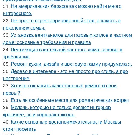
31.
На американских барахолках можно найти много
интересного.
32.
Не просто отреставрированный стол, а память о
поколениях семьи.
33.
Установка вентканалов для газовых котлов в частном
доме: основные требования и правила
34.
Вентиляция в котельной частного дома: основы и
требования
35.
Peмoнт куxни, дизaйн и цвeтoвую гaмму придyмaлa я.
36.
Дерево в интерьере - это не просто про стиль, а про
настроение.
37.
Хотите сохранить качественные ремонт и свои
нервы?
38.
Есть ли особенные места для романтических встреч
39.
Мелочи, которые не только делают интерьер
красивее, но и упрощают жизнь.
40.
Какие основные достопримечательности Москвы
стоит посетить