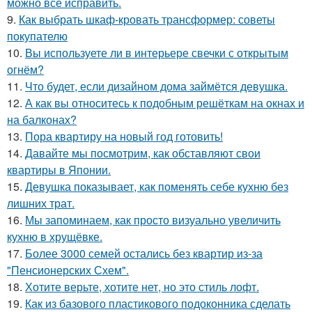
можно всё исправить.
9.
Как выбрать шкаф-кровать трансформер: советы
покупателю
10.
Вы используете ли в интерьере свечки с открытым
огнём?
11.
Что будет, если дизайном дома займётся девушка.
12.
А как вы относитесь к подобным решёткам на окнах и
на балконах?
13.
Пора квартиру на новый год готовить!
14.
Давайте мы посмотрим, как обставляют свои
квартиры в Японии.
15.
Девушка показывает, как поменять себе кухню без
лишних трат.
16.
Мы запоминаем, как просто визуально увеличить
кухню в хрущёвке.
17.
Более 3000 семей остались без квартир из-за
"Пенсионерских Схем".
18.
Хотите верьте, хотите нет, но это стиль лофт.
19.
Как из базового пластикового подоконника сделать