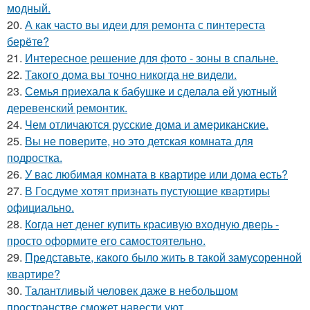
модный.
20.
А как часто вы идеи для ремонта с пинтереста
берёте?
21.
Интересное решение для фото - зоны в спальне.
22.
Такого дома вы точно никогда не видели.
23.
Семья приехала к бабушке и сделала ей уютный
деревенский ремонтик.
24.
Чем отличаются русские дома и американские.
25.
Вы не поверите, но это детская комната для
подростка.
26.
У вас любимая комната в квартире или дома есть?
27.
В Госдуме хотят признать пустующие квартиры
официально.
28.
Когда нет денег купить красивую входную дверь -
просто оформите его самостоятельно.
29.
Представьте, какого было жить в такой замусоренной
квартире?
30.
Талантливый человек даже в небольшом
пространстве сможет навести уют.