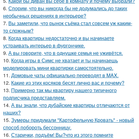
5.
Какой бы диван вы себе в комнату и почему выбрали?
6.
Спорим, что вы никогда бы не додумались до таких
необычных решениях в интерьере?
7.
Вы заметили, что рынок съёма стал совсем уж каким-
то сложным?
8.
Когда квартиры недостаточно и вы начинаете
устраивать интерьер в фургончике.
9.
А вы говорите, что в однушке семья не уживётся.
10.
Когда игры в Симс не хватает и ты начинаешь
моделировать мини квартирки самостоятельно.
11.
Домовые чаты официально переводят в MAX.
12.
Какие из этих косяков бесят лично вас и почему?
13.
Примерно так мы квартиру нашего типичного
подписчика представляем.
14.
А вы знали, что дубайские квартиры отличаются от
наших?
15.
Зумеры придумали "Картофельную Кровать" - новый
способ побороть бессонницу.
16.
Старички, подъём! Вы?что из этого помните