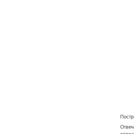
Постр
Отвеч
отлич