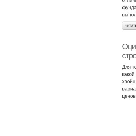
фунда
выпол
читат
Оци
стр
Для т
какой
хвойн
вариа
ценов