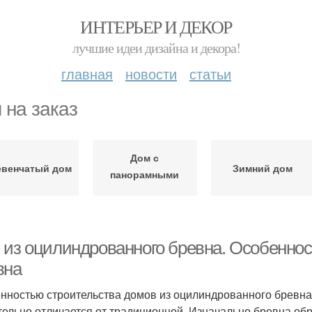
ИНТЕРЬЕР И ДЕКОР
лучшие идеи дизайна и декора!
главная
новости
статьи
 на заказ
Дом с
евенчатый дом
Зимний дом
панорамными
окнами
 из оцилиндрованного бревна. Особеннос
вна
нностью строительства домов из оцилиндрованного бревна 
тельно отличается от традиционной. Изначально бревна 