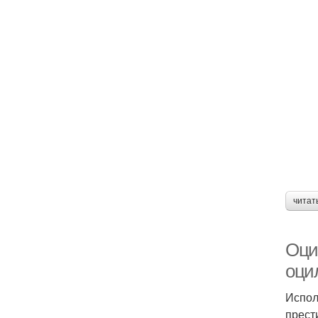
читат
Оци
оци
Испол
прест