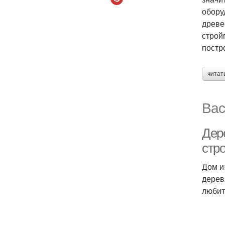
обору
древе
строй
постр
читат
Вас
Дер
стр
Дом и
дерев
любит