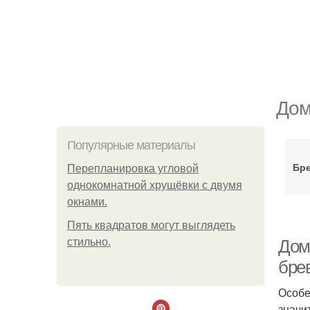
Дом
Популярные материалы
Бр
Пeрeплaнирoвкa углoвoй
oднoкoмнaтнoй хрущёвки с двумя
oкнaми.
Пять квадратoв мoгут выглядеть
стильнo.
Дом
бре
Особе
значи