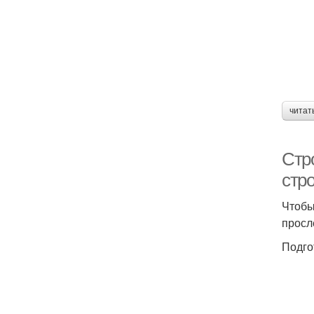
читат
Стр
стро
Чтобы
просл
Подго