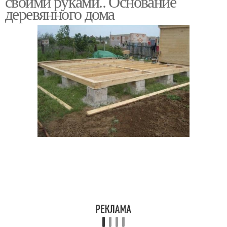
своими руками.. Основание
деревянного дома
Пространства в
Дом с панорамными
миниатюрных домах
окнами
Дом на заказ
Зимний дом
Уход за деревянным
Дом из бревна
домом