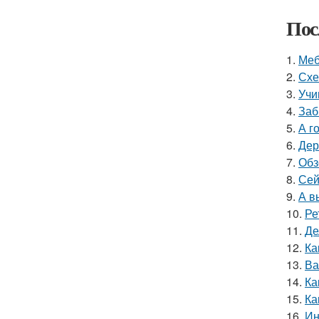
Пос
1.
Меб
2.
Схе
3.
Учи
4.
Заб
5.
А г
6.
Дер
7.
Обз
8.
Сей
9.
А в
10.
Ре
11.
Де
12.
Ка
13.
Ва
14.
Ка
15.
Ка
16.
Ин