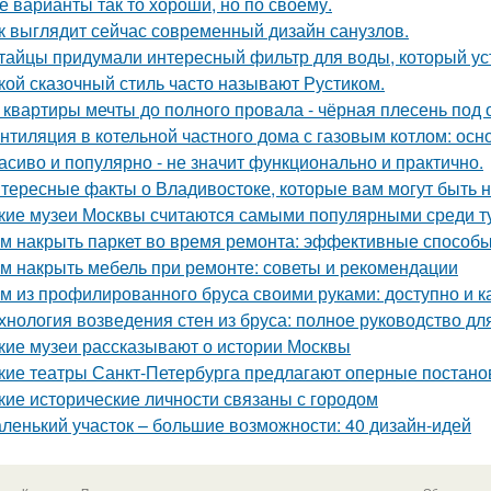
е варианты так то хороши, но по своему.
к выглядит сейчас современный дизайн санузлов.
тайцы придумали интересный фильтр для воды, который ус
кой сказочный стиль часто называют Рустиком.
 квартиры мечты до полного провала - чёрная плесень под 
нтиляция в котельной частного дома с газовым котлом: ос
асиво и популярно - не значит функционально и практично.
тересные факты о Владивостоке, которые вам могут быть 
кие музеи Москвы считаются самыми популярными среди т
м накрыть паркет во время ремонта: эффективные способ
м накрыть мебель при ремонте: советы и рекомендации
м из профилированного бруса своими руками: доступно и к
хнология возведения стен из бруса: полное руководство д
кие музеи рассказывают о истории Москвы
кие театры Санкт-Петербурга предлагают оперные постано
кие исторические личности связаны с городом
ленький участок – большие возможности: 40 дизайн-идей