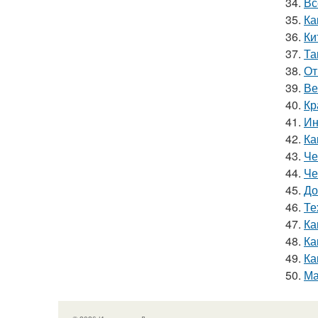
34.
Вс
35.
Ка
36.
Ки
37.
Та
38.
От
39.
Ве
40.
Кр
41.
Ин
42.
Ка
43.
Че
44.
Че
45.
До
46.
Те
47.
Ка
48.
Ка
49.
Ка
50.
Ма