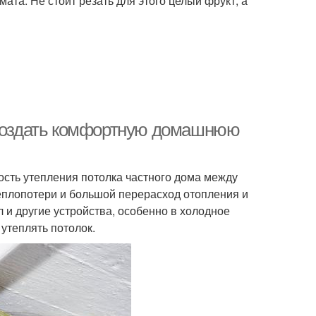
мата. Не стоит резать для этого целый фрукт, а
б создать комфортную домашнюю
ость утепления потолка частного дома между
еплопотери и большой перерасход отопления и
л и другие устройства, особенно в холодное
утеплять потолок.