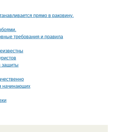
танавливается прямо в раковину.
обоями.
новные требования и правила
неизвестны
уристов
ы защиты
ачественно
ля начинающих
вки