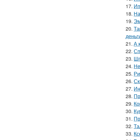
17.
Ип
18.
На
19.
Эм
20.
Та
деньг
21.
А 
22.
Сп
23.
Шп
24.
Не
25.
Ри
26.
Ск
27.
Ин
28.
Пр
29.
Ко
30.
Ку
31.
Пр
32.
Та
33.
Кс