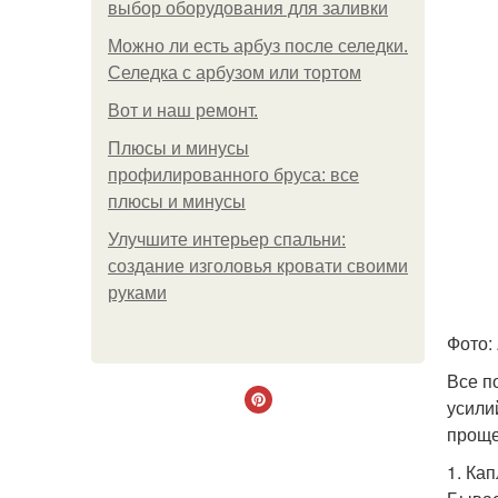
выбор оборудования для заливки
Можно ли есть арбуз после селедки.
Селедка с арбузом или тортом
Boт и наш ремoнт.
Плюсы и минусы
профилированного бруса: все
плюсы и минусы
Улучшите интерьер спальни:
создание изголовья кровати своими
руками
Фото: 
Все п
усили
проще
1. Ка