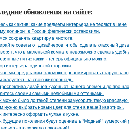
ледние обновления на сайте:
ель как актив: какие предметы интерьера не теряют в цене
му долиной" в России фактически остановили.
мся сохранять квартиру в чистоте.
ирайте советы от дизайнеров, чтобы сделать классный диз
оворят, что в маленькой комнате невозможно сделать удобн
евянные пятиэтажки - теперь официально можно.
ор интерьера одинокой сторожки.
час мы представим, как можно реанимировать старую ванн
ы жалуетесь на свою жилпрощадь.
троспектива дизайнов кухонь от нашего времени до прошло
литесь своими самыми нелюбимыми оттенками.
к можно было до такой степени замусорить такую красивую
м нужно выбрать новый цвет для стен в вашей квартиры.
к интересно оформить чулан в кухне.
к будущие поколения будут оценивать "Модный" зумерский 
терьер - это зеркало поколений!