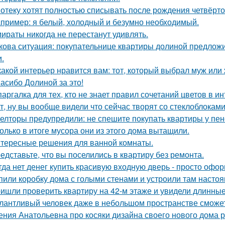
отеку хотят полностью списывать после рождения четвёрто
пример: я белый, холодный и безумно необходимый.
ираты никогда не перестанут удивлять.
кова ситуация: покупательнице квартиры долиной предложи
и.
какой интерьер нравится вам: тот, который выбрал муж или
асибо Долиной за это!
аргалка для тех, кто не знает правил сочетаний цветов в ин
т, ну вы вообще видели что сейчас творят со стеклоблокам
елторы предупредили: не спешите покупать квартиры у пе
олько в итоге мусора они из этого дома вытащили.
тересные решения для ванной комнаты.
едставьте, что вы поселились в квартиру без ремонта.
гда нет денег купить красивую входную дверь - просто офор
пили коробку дома с голыми стенами и устроили там насто
ишли проверить квартиру на 42-м этаже и увидели длинны
лантливый человек даже в небольшом пространстве сможет
ения Анатольевна про косяки дизайна своего нового дома 