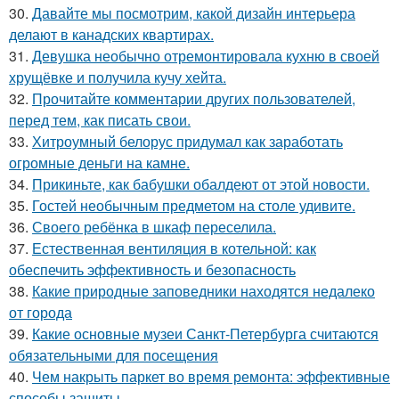
30.
Давайте мы посмотрим, какой дизайн интерьера
делают в канадских квартирах.
31.
Девушка необычно отремонтировала кухню в своей
хрущёвке и получила кучу хейта.
32.
Прочитайте комментарии других пользователей,
перед тем, как писать свои.
33.
Хитроумный белорус придумал как заработать
огромные деньги на камне.
34.
Прикиньте, как бабушки обалдеют от этой новости.
35.
Гостей необычным предметом на столе удивите.
36.
Своего ребёнка в шкаф переселила.
37.
Естественная вентиляция в котельной: как
обеспечить эффективность и безопасность
38.
Какие природные заповедники находятся недалеко
от города
39.
Какие основные музеи Санкт-Петербурга считаются
обязательными для посещения
40.
Чем накрыть паркет во время ремонта: эффективные
способы защиты