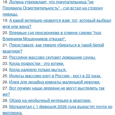
18.
Долина утверждает, что покупательница "не
Проявила Осмотрительность" - суд встал на сторону
певицы.
19.
А какой интерьер нравится вам: тот, который выбрал
муж или жена?
20.
Впервые суд пенсионерке в отмене сделки "под
Влиянием Мошенников отказал".
21.
Представьте, как тяжело убираться в такой белой
квартире?
22.
Россияне массово скупают домашние сауны.
23.
Когда подростки - это котики.
24.
Когда надоело только мыться.
25.
Индусы массово едут в Россию - рост в 22 раза.
26.
Идея для дизайна комнаты маленькой девочки.
27.
Вот почему наши деревни не могут выглядеть так
же?
28.
Обзор на необычный интерьер в квартире.
29.
Маткапитал с 1 февраля 2026 года вырастет почти до
миллиона.