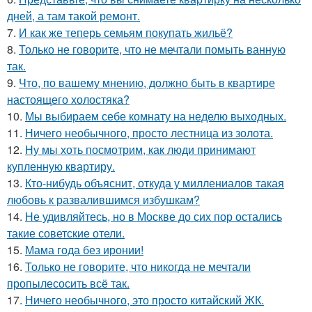
дней, а там такой ремонт.
7.
И как же теперь семьям покупать жильё?
8.
Только не говорите, что не мечтали помыть ванную
так.
9.
Что, по вашему мнению, должно быть в квартире
настоящего холостяка?
10.
Мы выбираем себе комнату на неделю выходных.
11.
Ничего необычного, просто лестница из золота.
12.
Ну мы хоть посмотрим, как люди принимают
купленную квартиру.
13.
Кто-нибудь объяснит, откуда у миллениалов такая
любовь к развалившимся избушкам?
14.
Не удивляйтесь, но в Москве до сих пор остались
такие советские отели.
15.
Мама года без иронии!
16.
Только не говорите, что никогда не мечтали
пропылесосить всё так.
17.
Ничего необычного, это просто китайский ЖК.