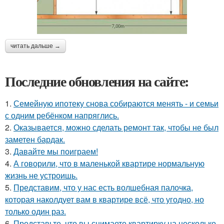
читать дальше →
Последние обновления на сайте:
1.
Семейную ипотеку снова собираются менять - и семьи
с одним ребёнком напряглись.
2.
Оказывается, можно сделать ремонт так, чтобы не был
заметен бардак.
3.
Давайте мы поиграем!
4.
А говорили, что в маленькой квартире нормальную
жизнь не устроишь.
5.
Представим, что у нас есть волшебная палочка,
которая наколдует вам в квартире всё, что угодно, но
только один раз.
6.
Представьте, что вы снимаете квартирку на несколько