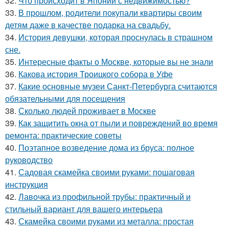
32.
Что происходит в Японии с недвижимостью?
33.
В прошлом, родители покупали квартиры своим
детям даже в качестве подарка на свадьбу.
34.
История девушки, которая проснулась в страшном
сне.
35.
Интересные факты о Москве, которые вы не знали
36.
Какова история Троицкого собора в Уфе
37.
Какие основные музеи Санкт-Петербурга считаются
обязательными для посещения
38.
Сколько людей проживает в Москве
39.
Как защитить окна от пыли и повреждений во время
ремонта: практические советы
40.
Поэтапное возведение дома из бруса: полное
руководство
41.
Садовая скамейка своими руками: пошаговая
инструкция
42.
Лавочка из профильной трубы: практичный и
стильный вариант для вашего интерьера
43.
Скамейка своими руками из металла: простая