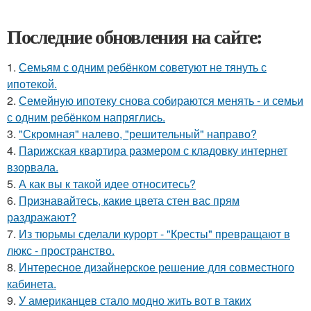
Последние обновления на сайте:
1.
Семьям с одним ребёнком советуют не тянуть с
ипотекой.
2.
Семейную ипотеку снова собираются менять - и семьи
с одним ребёнком напряглись.
3.
"Скромная" налево, "решительный" направо?
4.
Парижская квартира размером с кладовку интернет
взорвала.
5.
А как вы к такой идее относитесь?
6.
Признавайтесь, какие цвета стен вас прям
раздражают?
7.
Из тюрьмы сделали курорт - "Кресты" превращают в
люкс - пространство.
8.
Интересное дизайнерское решение для совместного
кабинета.
9.
У американцев стало модно жить вот в таких