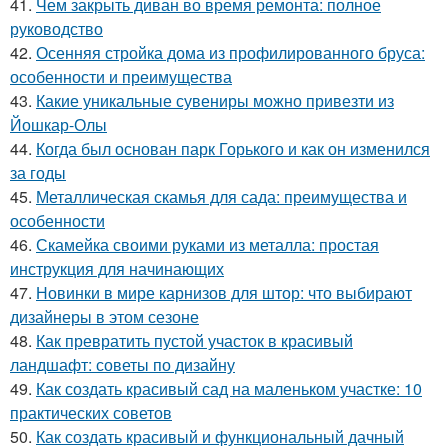
41.
Чем закрыть диван во время ремонта: полное
руководство
42.
Осенняя стройка дома из профилированного бруса:
особенности и преимущества
43.
Какие уникальные сувениры можно привезти из
Йошкар-Олы
44.
Когда был основан парк Горького и как он изменился
за годы
45.
Металлическая скамья для сада: преимущества и
особенности
46.
Скамейка своими руками из металла: простая
инструкция для начинающих
47.
Новинки в мире карнизов для штор: что выбирают
дизайнеры в этом сезоне
48.
Как превратить пустой участок в красивый
ландшафт: советы по дизайну
49.
Как создать красивый сад на маленьком участке: 10
практических советов
50.
Как создать красивый и функциональный дачный