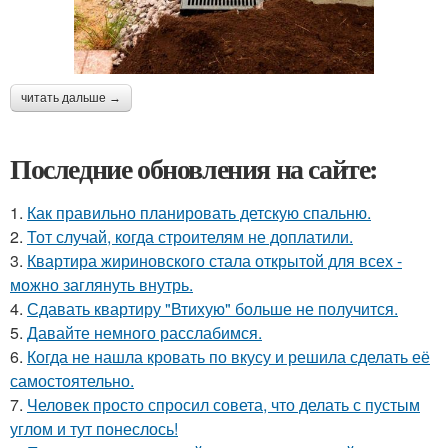
читать дальше →
Последние обновления на сайте:
1.
Как правильно планировать детскую спальню.
2.
Тот случай, когда строителям не доплатили.
3.
Квартира жириновского стала открытой для всех -
можно заглянуть внутрь.
4.
Сдавать квартиру "Втихую" больше не получится.
5.
Давайте немного расслабимся.
6.
Когда не нашла кровать по вкусу и решила сделать её
самостоятельно.
7.
Человек просто спросил совета, что делать с пустым
углом и тут понеслось!