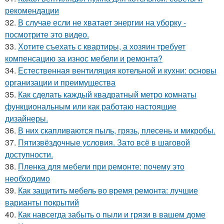
рекомендации
32.
В случае если не хватает энергии на уборку -
посмотрите это видео.
33.
Хотите съехать с квартиры, а хозяин требует
компенсацию за износ мебели и ремонта?
34.
Естественная вентиляция котельной и кухни: основы
организации и преимущества
35.
Как сделать каждый квадратный метро комнаты
функциональным или как работаю настоящие
дизайнеры.
36.
В них скапливаются пыль, грязь, плесень и микробы.
37.
Пятизвёздочные условия. Зато всё в шаговой
доступности.
38.
Пленка для мебели при ремонте: почему это
необходимо
39.
Как защитить мебель во время ремонта: лучшие
варианты покрытий
40.
Как навсегда забыть о пыли и грязи в вашем доме