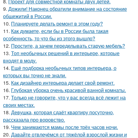
8.
Проект для совместной комнаты двух детей.
9.
Дожили! Наконец обратили внимание на состояние
общежитий в России.
10.
Планируете делать ремонт в этом году?
11.
Как думаете, если бы в России была такая
особенность, то что бы из этого вышло?
12.
Простите, а зачем переделывать старую мебель?
13.
Топ необычных решений в интерьере, которые
входят в моду.
14.
Ещё подборка необычных типов интерьера, о
которых вы точно не знали.
15.
Как дизайнер интерьера делает свой ремонт.
16.
Глубокая уборка очень красивой ванной комнаты.
17.
Только не говорите, что у вас всегда всё лежит на
своих местах.
18.
Девушка, которая сдаёт квартиру посуточно,
рассказала про воровство.
19.
Чем занимаются мамы после трёх часов ночи.
20.
Давайте отвлечёмся от тяжёлой взрослой жизни и