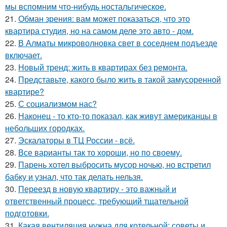
мы вспомним что-нибудь ностальгическое.
21.
Обман зрения: вам может показаться, что это
квартира студия, но на самом деле это авто - дом.
22.
В Алматы микроволновка свет в соседнем подъезде
включает.
23.
Новый тренд: жить в квартирах без ремонта.
24.
Представьте, какого было жить в такой замусоренной
квартире?
25.
С социализмом нас?
26.
Наконец - то кто-то показал, как живут американцы в
небольших городках.
27.
Эскалаторы в ТЦ России - всё.
28.
Все варианты так то хороши, но по своему.
29.
Парень хотел выбросить мусор ночью, но встретил
бабку и узнал, что так делать нельзя.
30.
Переезд в новую квартиру - это важный и
ответственный процесс, требующий тщательной
подготовки.
31.
Какая вентиляция нужна для котельной: советы и