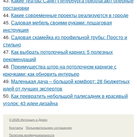
43.
Какие театры Санкт-Петербурга предлагают оперные
постановки
44.
Какие современные проекты реализуются в городе
45.
Садовая мебель своими руками: пошаговая
инструкция
46.
Садовая скамейка из профильной трубы: Просто и
стильно
47.
Как выбрать потолочный карниз: 5 полезных
рекомендаций
48.
Преимущества штор на потолочном карнизе с
крючками: как обновить интерьер
49.
Маленькая дача – большой комфорт: 28 бюджетных
идей от лучших экспертов
50.
Как превратить небольшой палисадник в красивый
уголок: 43 идеи дизайна
© 2026 Интерьер и Декор
Контакты
Пользовательское соглашение
Политика конфидециальности