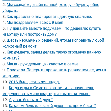
2.
Мы создаём дизайн ванной, которую будет удобно
убирать.
3.
Как правильно планировать детскую спальню.
4.
Мы поздравляем всех с 9 мая!
5.
Ну давайте вместе подумаем, что дешевле: купить
квартиру или построить дом?
6.
Шесть необычных решений, чтобы исправить любой
колхозный ремонт.
7.
Как думаете, зачем делать такую огромную ванную
комнату?
8.
Мама - рукодельница - счастье в семье.
9.
Приехали. Теперь в гараже жить реалистичнее, чем в
квартире.
10.
2016 был десять лет надад.
11.
Когда игры в Симс не хватает и ты начинаешь
моделировать мини квартирки самостоятельно.
12.
А у вас был такой друг?
13.
Какая мебель или какой декор вас прям бесит?