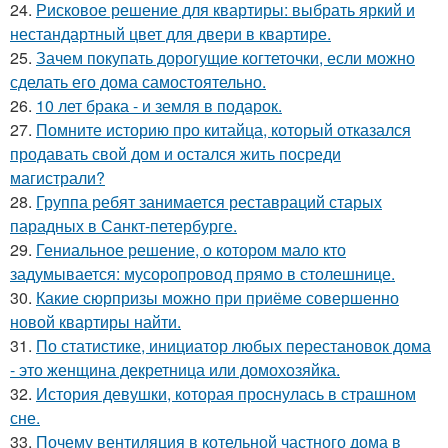
24.
Рисковое решение для квартиры: выбрать яркий и
нестандартный цвет для двери в квартире.
25.
Зачем покупать дорогущие когтеточки, если можно
сделать его дома самостоятельно.
26.
10 лет брака - и земля в подарок.
27.
Помните историю про китайца, который отказался
продавать свой дом и остался жить посреди
магистрали?
28.
Группа ребят занимается реставраций старых
парадных в Санкт-петербурге.
29.
Гениальное решение, о котором мало кто
задумывается: мусоропровод прямо в столешнице.
30.
Какие сюрпризы можно при приёме совершенно
новой квартиры найти.
31.
По статистике, инициатор любых перестановок дома
- это женщина декретница или домохозяйка.
32.
История девушки, которая проснулась в страшном
сне.
33.
Почему вентиляция в котельной частного дома в