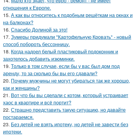
14.
Мало кто знает, что евро - ремонт - не имеет
отношения к Европе.
15.
А как вы относитесь к подобным решёткам на окнах и
на балконах?
16.
Спасибо Долиной за это!
17.
Зумеры придумали "Картофельную Кровать" - новый
способ побороть бессонницу.
18.
Когда надоел белый пластиковый подоконник и
захотелось добавить изюминки.
19.
Только в том случае, если бы у вас был дом под
аренду, то за сколько бы вы его сдавали?
20.
Почему мужчины не могут убираться так же хорошо,
как и женщины?
21.
Вот что бы вы сделали с котом, который устраивает
хаос в квартире и всё портит?
22.
Страшно представить такую ситуацию, но давайте
постараемся.
23.
Без детей не взять ипотеку, но детей не завести без
ипотеки.