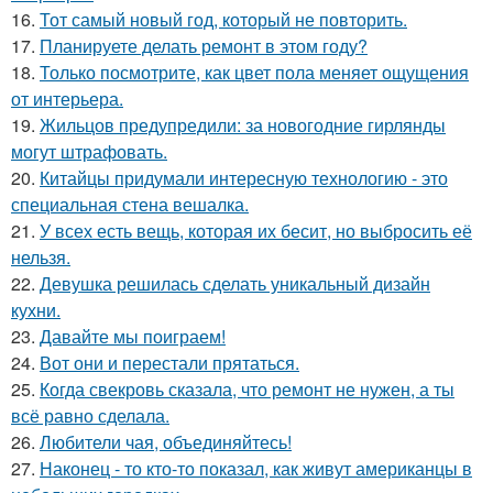
16.
Тот самый новый год, который не повторить.
17.
Планируете делать ремонт в этом году?
18.
Только посмотрите, как цвет пола меняет ощущения
от интерьера.
19.
Жильцов предупредили: за новогодние гирлянды
могут штрафовать.
20.
Китайцы придумали интересную технологию - это
специальная стена вешалка.
21.
У всех есть вещь, которая их бесит, но выбросить её
нельзя.
22.
Девушка решилась сделать уникальный дизайн
кухни.
23.
Давайте мы поиграем!
24.
Вот они и перестали прятаться.
25.
Когда свекровь сказала, что ремонт не нужен, а ты
всё равно сделала.
26.
Любители чая, объединяйтесь!
27.
Наконец - то кто-то показал, как живут американцы в