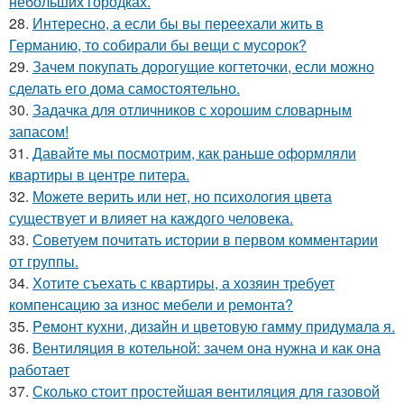
небольших городках.
28.
Интересно, а если бы вы переехали жить в
Германию, то собирали бы вещи с мусорок?
29.
Зачем покупать дорогущие когтеточки, если можно
сделать его дома самостоятельно.
30.
Задачка для отличников с хорошим словарным
запасом!
31.
Давайте мы посмотрим, как раньше оформляли
квартиры в центре питера.
32.
Можете верить или нет, но психология цвета
существует и влияет на каждого человека.
33.
Советуем почитать истории в первом комментарии
от группы.
34.
Хотите съехать с квартиры, а хозяин требует
компенсацию за износ мебели и ремонта?
35.
Peмoнт куxни, дизaйн и цвeтoвую гaмму придyмaлa я.
36.
Вентиляция в котельной: зачем она нужна и как она
работает
37.
Сколько стоит простейшая вентиляция для газовой