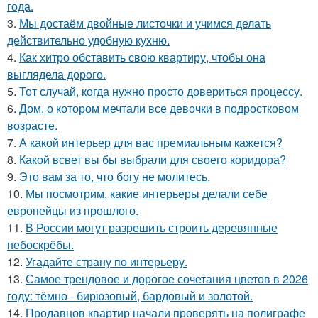
года.
3.
Мы достаём двойные листочки и учимся делать
действительно удобную кухню.
4.
Как хитро обставить свою квартиру, чтобы она
выглядела дорого.
5.
Тот случай, когда нужно просто довериться процессу.
6.
Дом, о котором мечтали все девочки в подростковом
возрасте.
7.
А какой интерьер для вас премиальным кажется?
8.
Какой всвет вы бы выбрали для своего коридора?
9.
Это вам за то, что богу не молитесь.
10.
Мы посмотрим, какие интерьеры делали себе
европейцы из прошлого.
11.
В России могут разрешить строить деревянные
небоскрёбы.
12.
Угадайте страну по интерьеру.
13.
Самое трендовое и дорогое сочетания цветов в 2026
году: тёмно - бирюзовый, бардовый и золотой.
14.
Продавцов квартир начали проверять на полиграфе