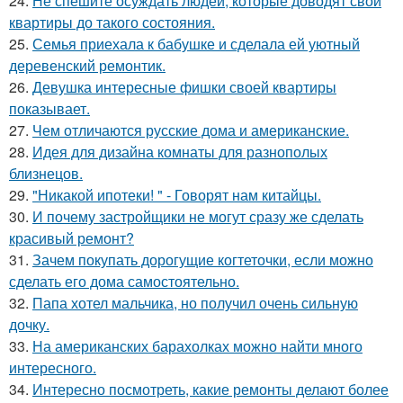
24.
Не спешите осуждать людей, которые доводят свои
квартиры до такого состояния.
25.
Семья приехала к бабушке и сделала ей уютный
деревенский ремонтик.
26.
Девушка интересные фишки своей квартиры
показывает.
27.
Чем отличаются русские дома и американские.
28.
Идея для дизайна комнаты для разнополых
близнецов.
29.
"Никакой ипотеки! " - Говорят нам китайцы.
30.
И почему застройщики не могут сразу же сделать
красивый ремонт?
31.
Зачем покупать дорогущие когтеточки, если можно
сделать его дома самостоятельно.
32.
Папа хотел мальчика, но получил очень сильную
дочку.
33.
На американских барахолках можно найти много
интересного.
34.
Интересно посмотреть, какие ремонты делают более