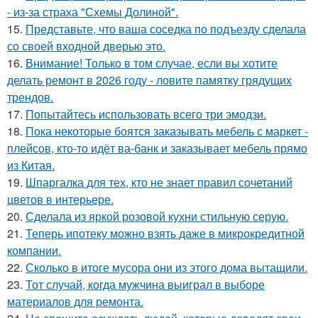
- из-за страха "Схемы Долиной".
15.
Представьте, что ваша соседка по подъезду сделала
со своей входной дверью это.
16.
Внимание! Только в том случае, если вы хотите
делать ремонт в 2026 году - ловите памятку грядущих
трендов.
17.
Попытайтесь использовать всего три эмодзи.
18.
Пока некоторые боятся заказывать мебель с маркет -
плейсов, кто-то идёт ва-банк и заказывает мебель прямо
из Китая.
19.
Шпаргалка для тех, кто не знает правил сочетаний
цветов в интерьере.
20.
Сделала из яркой розовой кухни стильную серую.
21.
Теперь ипотеку можно взять даже в микрокредитной
компании.
22.
Сколько в итоге мусора они из этого дома вытащили.
23.
Тот случай, когда мужчина выиграл в выборе
материалов для ремонта.