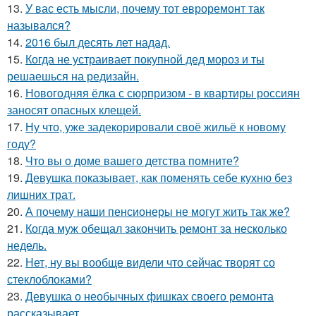
13.
У вас есть мысли, почему тот евроремонт так
назывался?
14.
2016 был десять лет надад.
15.
Когда не устраивает покупной дед мороз и ты
решаешься на редизайн.
16.
Новогодняя ёлка с сюрпризом - в квартиры россиян
заносят опасных клещей.
17.
Ну что, уже задекорировали своё жильё к новому
году?
18.
Что вы о доме вашего детства помните?
19.
Девушка показывает, как поменять себе кухню без
лишних трат.
20.
А почему наши пенсионеры не могут жить так же?
21.
Когда муж обещал закончить ремонт за несколько
недель.
22.
Нет, ну вы вообще видели что сейчас творят со
стеклоблоками?
23.
Девушка о необычных фишках своего ремонта
рассказывает.