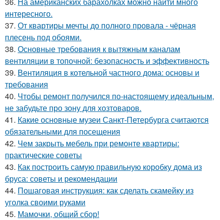
36.
На американских барахолках можно найти много
интересного.
37.
От квартиры мечты до полного провала - чёрная
плесень под обоями.
38.
Основные требования к вытяжным каналам
вентиляции в топочной: безопасность и эффективность
39.
Вентиляция в котельной частного дома: основы и
требования
40.
Чтобы ремонт получился по-настоящему идеальным,
не забудьте про зону для хозтоваров.
41.
Какие основные музеи Санкт-Петербурга считаются
обязательными для посещения
42.
Чем закрыть мебель при ремонте квартиры:
практические советы
43.
Как построить самую правильную коробку дома из
бруса: советы и рекомендации
44.
Пошаговая инструкция: как сделать скамейку из
уголка своими руками
45.
Мамочки, общий сбор!