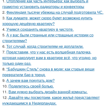
1.
Отопление как часть интерьера: как выбрать и
грамотно установить радиаторы и конвекторы
2.
Финляндия тысячи убежищ на случай подготовила ЧС.
3.
Как думаете, может скоро будет возможно купить
хорошую дешёвую квартиру?
4.
Учимся сохранять квартиру в чистоте.
5.
А у вас были странные или страшные истории со
строителями?
6.
Тот случай, когда строителям не доплатили.
7.
Представим, что у нас есть волшебная палочка,
которая наколдует вам в квартире всё, что угодно, но
только один раз.
8.
"Бабушкин Стиль" снова в моде: как старые вещи
превратили бар в тренд.
9.
А зачем вам покупать дом?
10.
Поделитесь своей болью.
11.
Вам нужно выбрать дизайн ванной комнаты.
12.
Давайте мы посмотрим, какое жильё представляют
нуждающимся в Нидерландах.