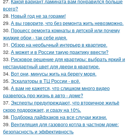
27.
Какой вариант ламината вам понравился больше
всего?
28.
Новый год не за горами!
29.
А вы говорите, что без ремонта жить невозможно.
30.
Процесс ремонта комнаты в детской или почему
жидкие обои - так себе идея.
31.
Обзор на необычный интерьер в квартире.
32.
А может и в России такую практику ввести?
33.
Рисковое решение для квартиры: выбрать яркий и
нестандартный цвет для двери в квартире.
34.
Вот они, минусы жить на берегу моря.
35.
Эскалаторы в ТЦ России - всё.
36.
А вам не кажется, что слишком много видео
развелось про жизнь в авто - доме?
37.
Эксперты предупреждают, что вторичное жильё
скоро подорожает, и сразу на 10%.
38.
Подборка лайфхаков на все случаи жизни.
39.
Вентиляция для газового котла в частном доме:
безопасность и эффективность