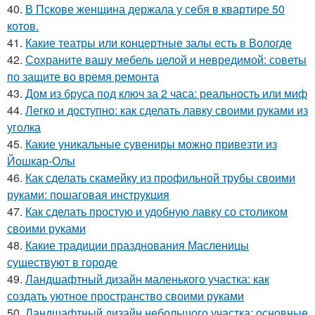
40.
В Пскове женщина держала у себя в квартире 50
котов.
41.
Какие театры или концертные залы есть в Вологде
42.
Сохраните вашу мебель целой и невредимой: советы
по защите во время ремонта
43.
Дом из бруса под ключ за 2 часа: реальность или миф
44.
Легко и доступно: как сделать лавку своими руками из
уголка
45.
Какие уникальные сувениры можно привезти из
Йошкар-Олы
46.
Как сделать скамейку из профильной трубы своими
руками: пошаговая инструкция
47.
Как сделать простую и удобную лавку со столиком
своими руками
48.
Какие традиции празднования Масленицы
существуют в городе
49.
Ландшафтный дизайн маленького участка: как
создать уютное пространство своими руками
50.
Ландшафтный дизайн небольшого участка: основные