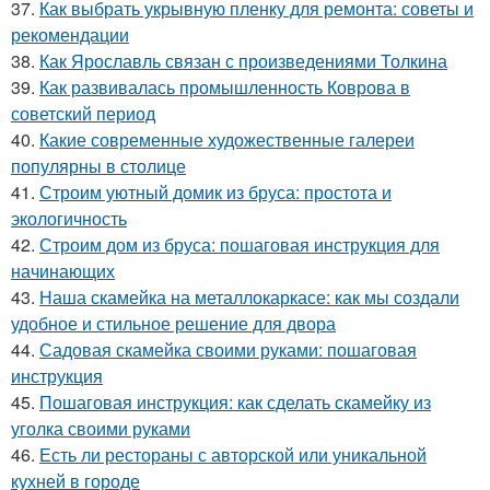
37.
Как выбрать укрывную пленку для ремонта: советы и
рекомендации
38.
Как Ярославль связан с произведениями Толкина
39.
Как развивалась промышленность Коврова в
советский период
40.
Какие современные художественные галереи
популярны в столице
41.
Строим уютный домик из бруса: простота и
экологичность
42.
Строим дом из бруса: пошаговая инструкция для
начинающих
43.
Наша скамейка на металлокаркасе: как мы создали
удобное и стильное решение для двора
44.
Садовая скамейка своими руками: пошаговая
инструкция
45.
Пошаговая инструкция: как сделать скамейку из
уголка своими руками
46.
Есть ли рестораны с авторской или уникальной
кухней в городе