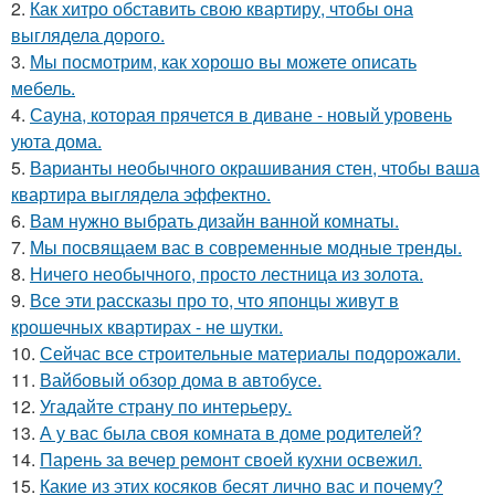
2.
Как хитро обставить свою квартиру, чтобы она
выглядела дорого.
3.
Мы посмотрим, как хорошо вы можете описать
мебель.
4.
Сауна, которая прячется в диване - новый уровень
уюта дома.
5.
Варианты необычного окрашивания стен, чтобы ваша
квартира выглядела эффектно.
6.
Вам нужно выбрать дизайн ванной комнаты.
7.
Мы посвящаем вас в современные модные тренды.
8.
Ничего необычного, просто лестница из золота.
9.
Все эти рассказы про то, что японцы живут в
крошечных квартирах - не шутки.
10.
Сейчас все строительные материалы подорожали.
11.
Вайбовый обзор дома в автобусе.
12.
Угадайте страну по интерьеру.
13.
А у вас была своя комната в доме родителей?
14.
Парень за вечер ремонт своей кухни освежил.
15.
Какие из этих косяков бесят лично вас и почему?