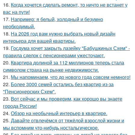
16.
Когда хочется сделать ремонт, то ничто не встанет у
вас на пути!
17.
Например: я белый, холодный и безумно
необходимый.
18.
На 2026 год вам нужно выбрать новый дизайн
интерьера для вашей квартиры.
19.
Госдума хочет закрыть лазейку "Бабушкиных Схем" -
правила сделок с пенсионерами ужесточают.
20.
Квартира долиной за 112 миллионов теперь стала
символом страха на рынке недвижимости.
21.
Мы напоминаем, что до нового года совсем немного!
22.
Более 3000 семей остались без квартир из-за
"Пенсионерских Схем".
23.
Вот сейчас и мы проверим, как хорошо вы знаете
города России!
24.
Обзор на необычный интерьер в квартире.
25.
Давайте отвлечёмся от тяжёлой взрослой жизни и
мы вспомним что-нибудь ностальгическое.
26.
Без детей не взять ипотеку, но детей не завести без