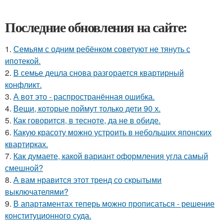
Последние обновления на сайте:
1.
Семьям с одним ребёнком советуют не тянуть с
ипотекой.
2.
В семье децла снова разгорается квартирный
конфликт.
3.
А вот это - распространённая ошибка.
4.
Вещи, которые поймут только дети 90 х.
5.
Как говорится, в тесноте, да не в обиде.
6.
Какую красоту можно устроить в небольших японских
квартирках.
7.
Как думаете, какой вариант оформления угла самый
смешной?
8.
А вам нравится этот тренд со скрытыми
выключателями?
9.
В апартаментах теперь можно прописаться - решение
конституционного суда.