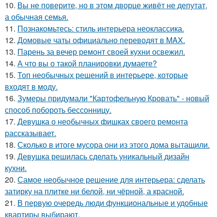
10.
Вы не поверите, но в этом дворце живёт не депутат,
а обычная семья.
11.
Познакомьтесь: стиль интерьера неоклассика.
12.
Домовые чаты официально переводят в MAX.
13.
Парень за вечер ремонт своей кухни освежил.
14.
А что вы о такой планировки думаете?
15.
Топ необычных решений в интерьере, которые
входят в моду.
16.
Зумеры придумали "Картофельную Кровать" - новый
способ побороть бессонницу.
17.
Девушка о необычных фишках своего ремонта
рассказывает.
18.
Сколько в итоге мусора они из этого дома вытащили.
19.
Девушка решилась сделать уникальный дизайн
кухни.
20.
Самое необычное решение для интерьера: сделать
затирку на плитке ни белой, ни чёрной, а красной.
21.
В первую очередь люди функциональные и удобные
квартиры выбирают.