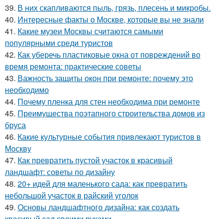
39.
В них скапливаются пыль, грязь, плесень и микробы.
40.
Интересные факты о Москве, которые вы не знали
41.
Какие музеи Москвы считаются самыми
популярными среди туристов
42.
Как уберечь пластиковые окна от повреждений во
время ремонта: практические советы
43.
Важность защиты окон при ремонте: почему это
необходимо
44.
Почему пленка для стен необходима при ремонте
45.
Преимущества поэтапного строительства домов из
бруса
46.
Какие культурные события привлекают туристов в
Москву
47.
Как превратить пустой участок в красивый
ландшафт: советы по дизайну
48.
20+ идей для маленького сада: как превратить
небольшой участок в райский уголок
49.
Основы ландшафтного дизайна: как создать
красивый сад своими руками