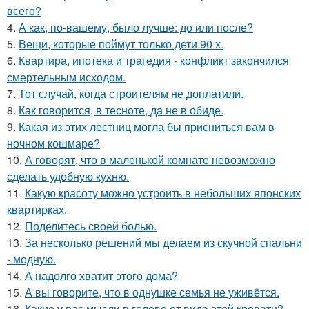
всего?
4.
А как, по-вашему, было лучше: до или после?
5.
Вещи, которые поймут только дети 90 х.
6.
Квартира, ипотека и трагедия - конфликт закончился
смертельным исходом.
7.
Тот случай, когда строителям не доплатили.
8.
Как говорится, в тесноте, да не в обиде.
9.
Какая из этих лестниц могла бы присниться вам в
ночном кошмаре?
10.
А говорят, что в маленькой комнате невозможно
сделать удобную кухню.
11.
Какую красоту можно устроить в небольших японских
квартирках.
12.
Поделитесь своей болью.
13.
За несколько решений мы делаем из скучной спальни
- модную.
14.
А надолго хватит этого дома?
15.
А вы говорите, что в однушке семья не уживётся.
16.
Какие у вас мысли в голове от вида этой кровати?