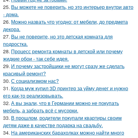
25.
Вы можете не поверить, но это интерьер внутри авто
- дома.
26.
Можно назвать что угодно: от мебели, до предмета
декора.
27.
Вы не поверите, но это детская комната для
подростка.
28.
Процесс ремонта комнаты в детской или почему
жидкие обои - так себе идея.
29.
И почему застройщики не могут сразу же сделать
красивый ремонт?
30.
С социализмом нас?
31.
Когда муж купил 3D принтер за уйму денег и нужно
его как-то реализовывать.
32.
А вы знали, что в Германии можно не покупать
мебель, а забрать всё с мусорки.
33.
В прошлом, родители покупали квартиры своим
детям даже в качестве подарка на свадьбу.
34.
На американских барахолках можно найти много