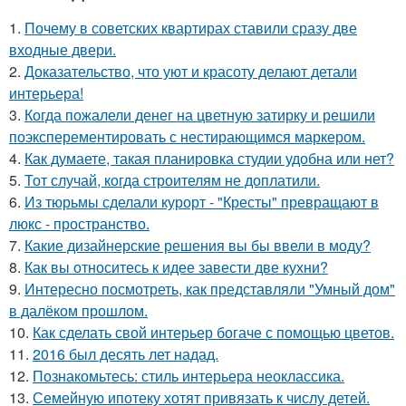
1.
Почему в советских квартирах ставили сразу две
входные двери.
2.
Доказательство, что уют и красоту делают детали
интерьера!
3.
Когда пожалели денег на цветную затирку и решили
поэксперементировать с нестирающимся маркером.
4.
Как думаете, такая планировка студии удобна или нет?
5.
Тот случай, когда строителям не доплатили.
6.
Из тюрьмы сделали курорт - "Кресты" превращают в
люкс - пространство.
7.
Какие дизайнерские решения вы бы ввели в моду?
8.
Как вы относитесь к идее завести две кухни?
9.
Интересно посмотреть, как представляли "Умный дом"
в далёком прошлом.
10.
Как сделать свой интерьер богаче с помощью цветов.
11.
2016 был десять лет надад.
12.
Познакомьтесь: стиль интерьера неоклассика.
13.
Семейную ипотеку хотят привязать к числу детей.