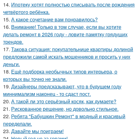
14.
Ипотеку хотят полностью списывать после рождения
четвёртого ребёнка.
15.
А какое сочетание вам понравилось?
16.
Внимание! Только в том случае, если вы хотите
делать ремонт в 2026 году - ловите памятку грядущих
трендов.
17.
Такова ситуация: покупательнице квартиры долиной
предложили самой искать мошенников и просить у них
деньги.
18.
Ещё подборка необычных типов интерьера, о
которых вы точно не знали.
19.
Дизайнеры предсказывают, что в будущем году
миннимализм наконец - то сдаст пост.
20.
А такой ли это серьёзный косяк, как думаете?
21.
Рискованное решение, но довольно стильное.
22.
Ребята "Бабушкин Ремонт" в модный и красивый
переделали.
23.
Давайте мы поиграем!
24.
Новый год не за горами!