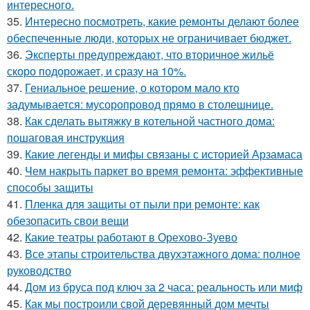
интересного.
35.
Интересно посмотреть, какие ремонты делают более
обеспеченные люди, которых не ограничивает бюджет.
36.
Эксперты предупреждают, что вторичное жильё
скоро подорожает, и сразу на 10%.
37.
Гениальное решение, о котором мало кто
задумывается: мусоропровод прямо в столешнице.
38.
Как сделать вытяжку в котельной частного дома:
пошаговая инструкция
39.
Какие легенды и мифы связаны с историей Арзамаса
40.
Чем накрыть паркет во время ремонта: эффективные
способы защиты
41.
Пленка для защиты от пыли при ремонте: как
обезопасить свои вещи
42.
Какие театры работают в Орехово-Зуево
43.
Все этапы строительства двухэтажного дома: полное
руководство
44.
Дом из бруса под ключ за 2 часа: реальность или миф
45.
Как мы построили свой деревянный дом мечты