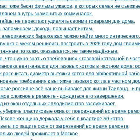
вас тоже бесят фильмы ужасов, в которых семья не съезжа
глянем внутрь знаменитых коммуналок.
тайцы не перестают удивлять своими товарами для дома.
 запоминаем: доходы повышает интим.
 американских барахолках можно найти много интересного.
вушка с мужем решились построить в 2025 году дом своими
тяжные потолки, оказывается, не такие надёжные.
е, что нужно знать о требованиях к газовой котельной в час
тановка вентканалов для газовых котлов в частном доме: 
к рассчитать диаметр вытяжки котла для эффективной раб
новные требования к вытяжке газового котла в частном до
огие россияне всё чаще выбирают для жизни Таиланд - и п
мое сложное в ремонте - дождаться его завершения.
д из окон отдельных аплодисментов заслуживает.
к уберечь пластиковые окна от повреждений во время ремо
Пскове женщина держала у себя в квартире 50 котов.
веты по защите окон от загрязнений во время ремонта
олько людей проживает в Москве