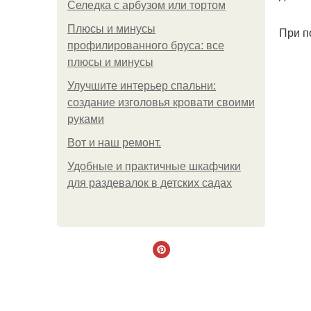
Селедка с арбузом или тортом
Плюсы и минусы
При п
профилированного бруса: все
плюсы и минусы
Улучшите интерьер спальни:
создание изголовья кровати своими
руками
Boт и наш ремoнт.
Удобные и практичные шкафчики
для раздевалок в детских садах