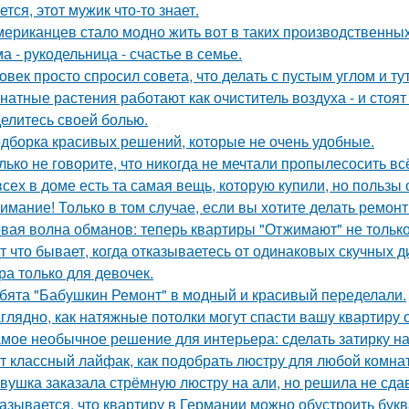
ется, этот мужик что-то знает.
мериканцев стало модно жить вот в таких производственных
а - рукодельница - счастье в семье.
овек просто спросил совета, что делать с пустым углом и ту
натные растения работают как очиститель воздуха - и стоя
елитесь своей болью.
дборка красивых решений, которые не очень удобные.
лько не говорите, что никогда не мечтали пропылесосить всё
всех в доме есть та самая вещь, которую купили, но пользы 
имание! Только в том случае, если вы хотите делать ремонт
вая волна обманов: теперь квартиры "Отжимают" не тольк
т что бывает, когда отказываетесь от одинаковых скучных 
ра только для девочек.
бята "Бабушкин Ремонт" в модный и красивый переделали.
глядно, как натяжные потолки могут спасти вашу квартиру о
мое необычное решение для интерьера: сделать затирку на п
т классный лайфак, как подобрать люстру для любой комна
вушка заказала стрёмную люстру на али, но решила не сдав
азывается, что квартиру в Германии можно обустроить букв