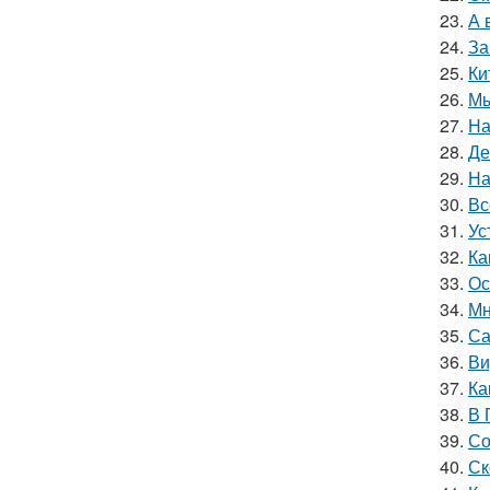
23.
А 
24.
За
25.
Ки
26.
Мы
27.
На
28.
Де
29.
На
30.
Вс
31.
Ус
32.
Ка
33.
Ос
34.
Мн
35.
Са
36.
Ви
37.
Ка
38.
В 
39.
Со
40.
Ск