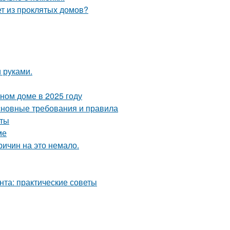
ет из проклятых домов?
 руками.
тном доме в 2025 году
основные требования и правила
оты
ме
ричин на это немало.
нта: практические советы