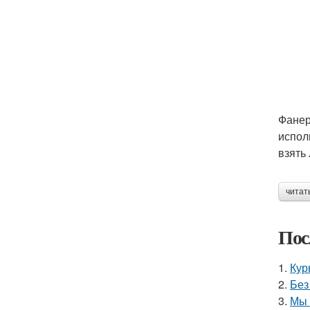
Фанер
испол
взять 
читат
Пос
1.
Кур
2.
Без
3.
Мы 