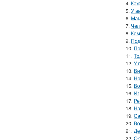
4.
Каж
5.
У а
6.
Мам
7.
Чел
8.
Ком
9.
Под
10.
По
11.
То
12.
У 
13.
Вн
14.
Но
15.
Во
16.
Иг
17.
Ре
18.
На
19.
Са
20.
Во
21.
Де
22.
Ок