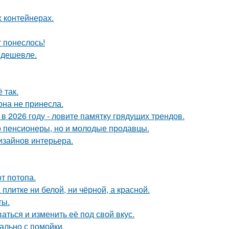
 контейнерах.
т понеслось!
т дешевле.
 так.
она не принесла.
 в 2026 году - ловите памятку грядущих трендов.
о пенсионеры, но и молодые продавцы.
дизайнов интерьера.
т потопа.
литке ни белой, ни чёрной, а красной.
ты.
аться и изменить её под свой вкус.
ально с помойки.