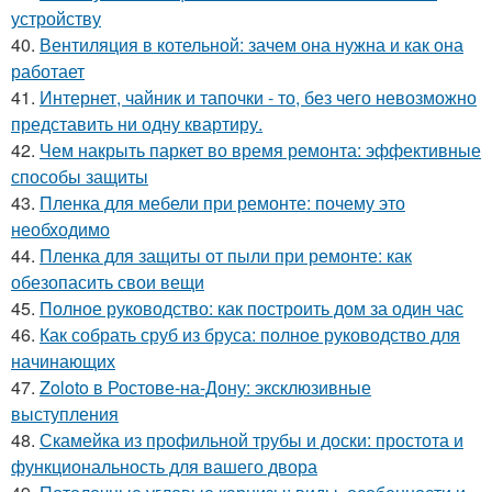
устройству
40.
Вентиляция в котельной: зачем она нужна и как она
работает
41.
Интернет, чайник и тапочки - то, без чего невозможно
представить ни одну квартиру.
42.
Чем накрыть паркет во время ремонта: эффективные
способы защиты
43.
Пленка для мебели при ремонте: почему это
необходимо
44.
Пленка для защиты от пыли при ремонте: как
обезопасить свои вещи
45.
Полное руководство: как построить дом за один час
46.
Как собрать сруб из бруса: полное руководство для
начинающих
47.
Zoloto в Ростове-на-Дону: эксклюзивные
выступления
48.
Скамейка из профильной трубы и доски: простота и
функциональность для вашего двора