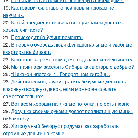
18.
Попытайтесь вспомнить все вещи в своём доме.
19.
Как говорится, старого пса новым трюкам не
научишь.
20.
Какой предмет интерьера вы признаком достатка
хозяев считаете?
21.
Происходит бабулинг ремонта.
22.
В первую очередь люди функциональные и удобные
квартиры выбирают.
23.
Контроль за ремонтом домов сделают коллективным.
24.
Мы начинаем заселять Сибирь как в старые добрые?
25.
"Никакой ипотеки! " - Говорят нам китайцы.
26.
Действительно, зачем тратить безумные деньги на
красивую входную дверь, если можно её сделать
самостоятельно?
27.
Вот всем хороши натяжные потолки, но есть нюанс.
28.
Девушка своими руками делает реалистичную мини -
библиотеку.
29.
Хитроумный белорус придумал как заработать
огромные деньги на камне.