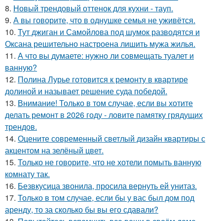
8.
Новый трендовый оттенок для кухни - тауп.
9.
А вы говорите, что в однушке семья не уживётся.
10.
Тут джиган и Самойлова под шумок разводятся и
Оксана решительно настроена лишить мужа жилья.
11.
А что вы думаете: нужно ли совмещать туалет и
ванную?
12.
Полина Лурье готовится к ремонту в квартире
долиной и называет решение суда победой.
13.
Внимание! Только в том случае, если вы хотите
делать ремонт в 2026 году - ловите памятку грядущих
трендов.
14.
Оцените современный светлый дизайн квартиры с
акцентом на зелёный цвет.
15.
Только не говорите, что не хотели помыть ванную
комнату так.
16.
Безвкусица звонила, просила вернуть ей унитаз.
17.
Только в том случае, если бы у вас был дом под
аренду, то за сколько бы вы его сдавали?