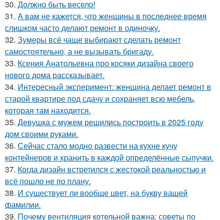
30.
Должно быть весело!
31.
А вам не кажется, что женщины в последнее время
слишком часто делают ремонт в одиночку.
32.
Зумеры всё чаще выбирают сделать ремонт
самостоятельно, а не вызывать бригаду.
33.
Ксения Анатольевна про косяки дизайна своего
нового дома рассказывает.
34.
Интересный эксперимент: женщина делает ремонт в
старой квартире под сдачу и сохраняет всю мебель,
которая там находится.
35.
Девушка с мужем решились построить в 2025 году
дом своими руками.
36.
Сейчас стало модно развести на кухне кучу
контейнеров и хранить в каждой определённые сыпучки.
37.
Когда дизайн встретился с жестокой реальностью и
всё пошло не по плану.
38.
И существует ли вообще цвет, на букву вашей
фамилии.
39.
Почему вентиляция котельной важна: советы по