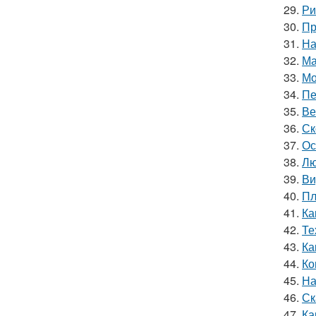
29.
Ри
30.
Пр
31.
На
32.
Ма
33.
Мо
34.
Пе
35.
Ве
36.
Ск
37.
Ос
38.
Лю
39.
Ви
40.
Пл
41.
Ка
42.
Те
43.
Ка
44.
Ко
45.
На
46.
Ск
47.
Ка