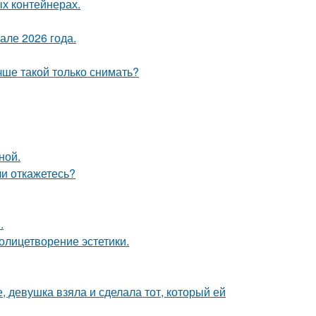
ых контейнерах.
але 2026 года.
чше такой только снимать?
ной.
ли откажетесь?
.
олицетворение эстетики.
, девушка взяла и сделала тот, который ей