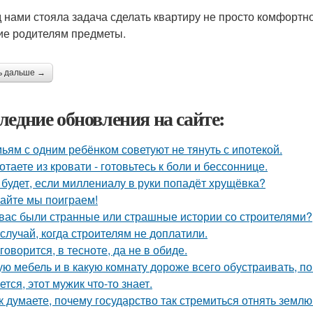
 нами стояла задача сделать квартиру не просто комфортно
ие родителям предметы.
ь дальше →
ледние обновления на сайте:
ьям с одним ребёнком советуют не тянуть с ипотекой.
отаете из кровати - готовьтесь к боли и бессоннице.
 будет, если миллениалу в руки попадёт хрущёвка?
айте мы поиграем!
 вас были странные или страшные истории со строителями?
 случай, когда строителям не доплатили.
 говорится, в тесноте, да не в обиде.
ую мебель и в какую комнату дороже всего обустраивать, 
ется, этот мужик что-то знает.
к думаете, почему государство так стремиться отнять земл