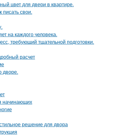
ный цвет для двери в квартире.
 писать свои.
у.
яет на каждого человека.
цесс, требующий тщательной подготовки.
дробный расчет
ме
о дворе.
ет
ля начинающих
ногие
 стильное решение для двора
трукция