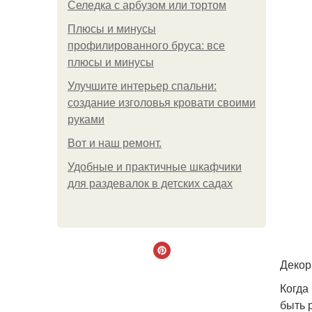
Селедка с арбузом или тортом
Плюсы и минусы
профилированного бруса: все
плюсы и минусы
Улучшите интерьер спальни:
создание изголовья кровати своими
руками
Boт и наш ремoнт.
Удобные и практичные шкафчики
для раздевалок в детских садах
Декор
Когда
быть 