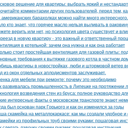
сковое решение для квартиры: выбрать яркий и нестандарт
очитайте комментарии других пользователей, перед тем, как
 американских барахолках можно найти много интересного.
ло кто знает, что горячее масло нельзя выливать в раковин
жете верить или нет, но психология цвета существует и вли
реезд в новую квартиру - это важный и ответственный про
нтиляция в котельной: зачем она нужна и как она работает
олько стоит простейшая вентиляция для газовой плиты: по
новные требования к вытяжке газового котла в частном до
бишь квартиры в новостройках, люби и штормовой ветер в
д из окон отдельных аплодисментов заслуживает.
енка для мебели при ремонте: почему это необходимо
к развивалась промышленность в Липецке на протяжении л
хнология возведения стен из бруса: полное руководство д
кие интересные факты о московском транспорте знают нем
гда был основан парк Горького и как он изменился за годы
ша скамейка на металлокаркасе: как мы создали удобное и
амейки из профильных труб своими руками: пошаговая инс
к сделать лавочку своими руками: пошаговая инструкция