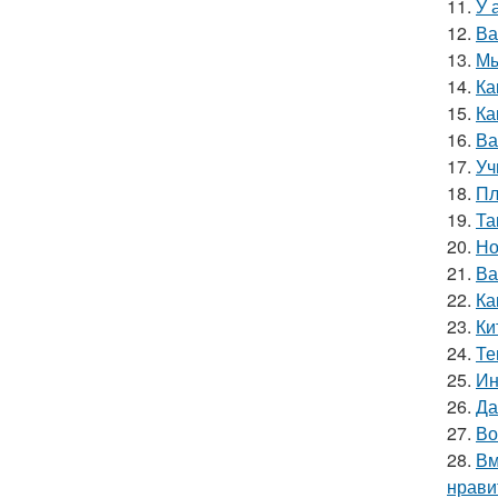
11.
У 
12.
Ва
13.
Мы
14.
Ка
15.
Ка
16.
Ва
17.
Уч
18.
Пл
19.
Та
20.
Но
21.
Ва
22.
Ка
23.
Ки
24.
Те
25.
Ин
26.
Да
27.
Во
28.
Вм
нрави