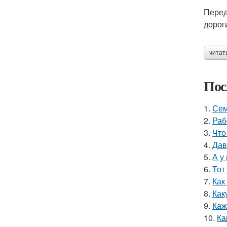
Перед
дорог
читат
Пос
1.
Сем
2.
Раб
3.
Что
4.
Дав
5.
А у
6.
Тот
7.
Как
8.
Как
9.
Каж
10.
Ка