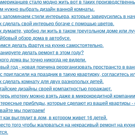
американцев стало модно жить вот в таких производственн
м нужно выбрать дизайн ванной комнаты.
 запоминаем стили интерьера, которые завирусились в нач
к сделать свой интерьер богаче с помощью цветов.
к думаете, удобно ли жить в таком треугольном доме или лу
йбовый обзор дома в автобусе.
имся делать фартук на кухню самостоятельно.
анируете делать ремонт в этом году?
кого дома вы точно никогда не видели.
вый год - новая причина реорганизовать пространсто в ван
с пригласили на праздник в такую квартирку, согласитесь и
к сделать комнату для двух разнополых детей.
тайские дизайны своей компактностью поражают.
перь ипотеку можно взять даже в микрокредитной компании
тересные приблуды, которые сделают из вашей квартиры - 
вайте мы поиграем!
т как выглядит в дом, в котором живет 16 детей.
есто того чтобы жаловаться на некрасивый ремонт на кухне
тся.