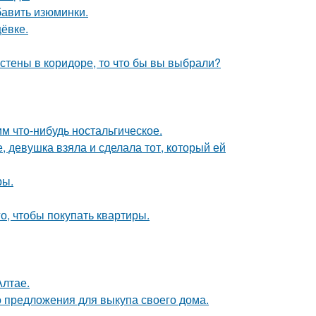
бавить изюминки.
ёвке.
 стены в коридоре, то что бы вы выбрали?
м что-нибудь ностальгическое.
, девушка взяла и сделала тот, который ей
ры.
го, чтобы покупать квартиры.
Алтае.
о предложения для выкупа своего дома.