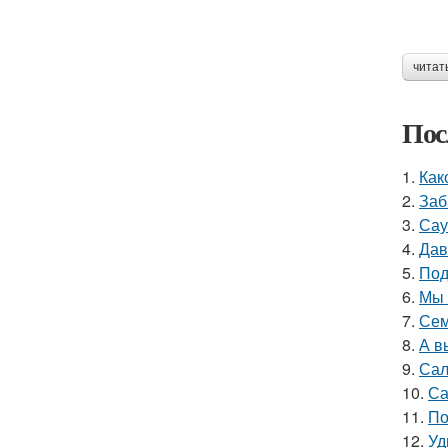
читат
Пос
1.
Как
2.
Заб
3.
Сау
4.
Дав
5.
Под
6.
Мы 
7.
Сем
8.
А в
9.
Сал
10.
Са
11.
По
12.
Уд