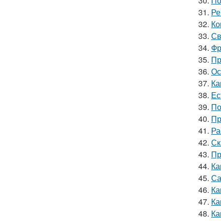
30.
По
31.
Ре
32.
Ко
33.
Св
34.
Фр
35.
Пр
36.
Ос
37.
Ка
38.
Ес
39.
По
40.
Пр
41.
Ра
42.
Ск
43.
Пр
44.
Ка
45.
Са
46.
Ка
47.
Ка
48.
Ка