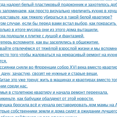
гда надоел белый пластиковый подоконник и захотелось до
 запоминаем, как просто визуально увеличить кухню в хрущ
едставьте, как тяжело убираться в такой белой квартире?
том случае, если бы перед вами встал выбор, как покрасить
олько в итоге мусора они из этого дома вытащили.
гда подошли к плитке с душой и фантазией.
теперь вспомните, как вы заселялись в общежитие.
вайте отвлечёмся от тяжёлой взрослой жизни и мы вспомни
есто того чтобы жаловаться на некрасивый ремонт на кухне
тся.
ссиянки сняли во Флоренции собор XVI века вместо кварти
 дачу, зачастую, свозят не нужные и старые вещи.
Китае это уже тренд: жить в машинах и квартирах вместо то
нии среди нас.
мья в столетнюю квартиру и начала ремонт переехала.
икиньте, как бабушки обалдеют от этой новости.
вушка бросила всё и уехала реставрировать дом мамы на 
трые собственники земли и дома сидят в ожидании лучшег