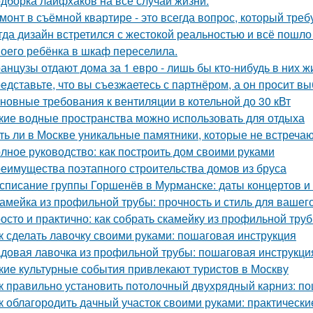
дборка лайфхаков на все случаи жизни.
монт в съёмной квартире - это всегда вопрос, который треб
гда дизайн встретился с жестокой реальностью и всё пошло 
оего ребёнка в шкаф переселила.
анцузы отдают дома за 1 евро - лишь бы кто-нибудь в них ж
едставьте, что вы съезжаетесь с партнёром, а он просит в
новные требования к вентиляции в котельной до 30 кВт
кие водные пространства можно использовать для отдыха
ть ли в Москве уникальные памятники, которые не встречаю
лное руководство: как построить дом своими руками
еимущества поэтапного строительства домов из бруса
списание группы Горшенёв в Мурманске: даты концертов и
амейка из профильной трубы: прочность и стиль для вашег
осто и практично: как собрать скамейку из профильной тру
к сделать лавочку своими руками: пошаговая инструкция
довая лавочка из профильной трубы: пошаговая инструкц
кие культурные события привлекают туристов в Москву
к правильно установить потолочный двухрядный карниз: п
к облагородить дачный участок своими руками: практически