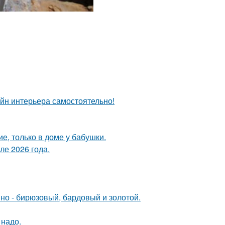
айн интерьера самостоятельно!
е, только в доме у бабушки.
ле 2026 года.
мно - бирюзовый, бардовый и золотой.
 надо.