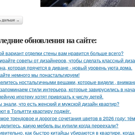
ь дальше →
ледние обновления на сайте:
ой вариант отделки стены вам нравится больше всего?
ирайте советы от дизайнеров, чтобы сделать классный диз
на, которая прячется в диване - новый уровень уюта дома.
айте немного мы понастальгируем!
елитесь ностальгичными вещами, которые видели , внимани
запоминаем стили интерьера, которые завирусились в нача
ейную ипотеку хотят привязать к числу детей.
ы знали, что есть женский и мужской дизайн квартир?
ют в Тольятти квартиру поджёг.
мое трендовое и дорогое сочетания цветов в 2026 году: тё
делитесь, какую мебель вы купили когда переехали?
ивительно, как быстро китайцы убираются в квартире, когда