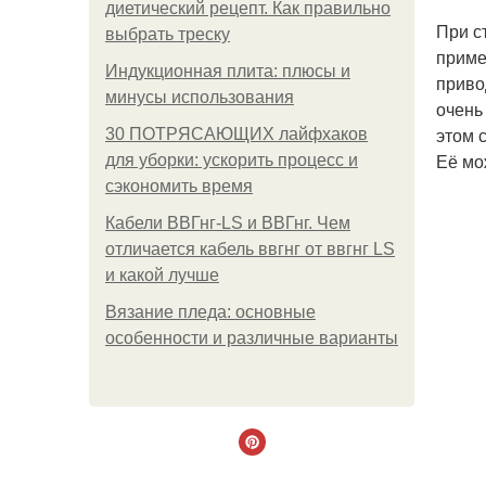
диетический рецепт. Как правильно
При с
выбрать треску
приме
Индукционная плита: плюсы и
приво
минусы использования
очень
этом 
30 ПОТРЯСАЮЩИХ лайфхаков
Её мо
для уборки: ускорить процесс и
сэкономить время
Кабели ВВГнг-LS и ВВГнг. Чем
отличается кабель ввгнг от ввгнг LS
и какой лучше
Вязание пледа: основные
особенности и различные варианты