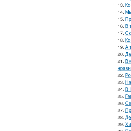
13.
Ко
14.
Мы
15.
Пр
16.
В 
17.
Ск
18.
Ко
19.
А 
20.
Да
21.
Вм
нрави
22.
Ро
23.
На
24.
В 
25.
Ге
26.
Се
27.
Пр
28.
Де
29.
Хи