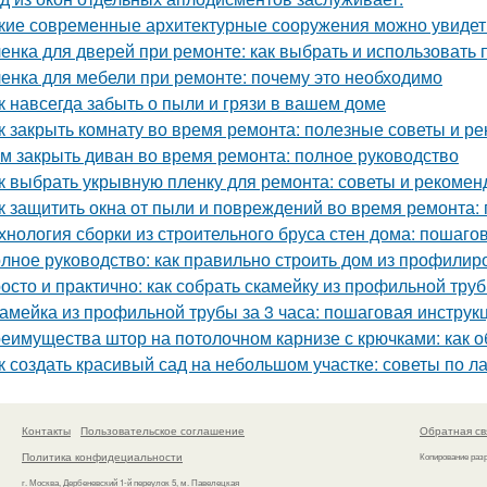
кие современные архитектурные сооружения можно увидет
енка для дверей при ремонте: как выбрать и использовать
енка для мебели при ремонте: почему это необходимо
к навсегда забыть о пыли и грязи в вашем доме
к закрыть комнату во время ремонта: полезные советы и р
м закрыть диван во время ремонта: полное руководство
к выбрать укрывную пленку для ремонта: советы и рекомен
к защитить окна от пыли и повреждений во время ремонта:
хнология сборки из строительного бруса стен дома: пошаго
лное руководство: как правильно строить дом из профилир
осто и практично: как собрать скамейку из профильной тру
амейка из профильной трубы за 3 часа: пошаговая инструк
еимущества штор на потолочном карнизе с крючками: как о
к создать красивый сад на небольшом участке: советы по 
Контакты
Пользовательское соглашение
Обратная св
Политика конфидециальности
Копирование раз
г. Москва, Дербеневский 1-й переулок 5, м. Павелецкая