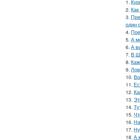
1.
Кур
2.
Как
3.
Пре
один р
4.
Пое
5.
А м
6.
А в
7.
В Ш
8.
Каж
9.
Лов
10.
Во
11.
Ес
12.
Ка
13.
Эт
14.
Ту
15.
Чт
16.
На
17.
Ну
18.
А 