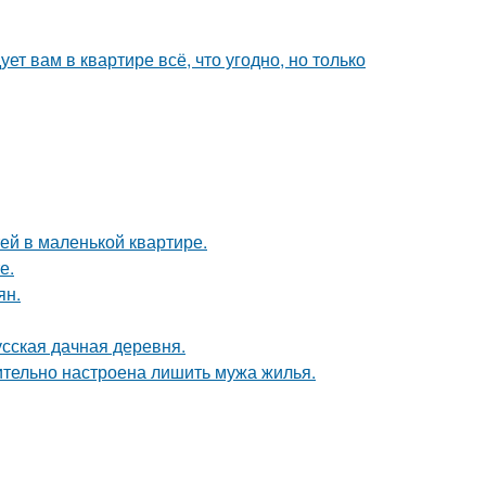
ет вам в квартире всё, что угодно, но только
тей в маленькой квартире.
е.
ян.
усская дачная деревня.
ительно настроена лишить мужа жилья.