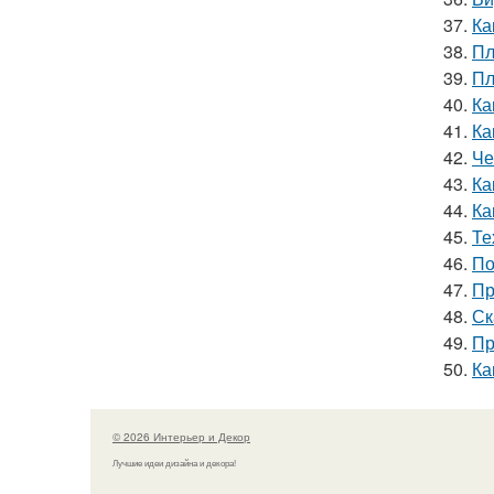
37.
Ка
38.
Пл
39.
Пл
40.
Ка
41.
Ка
42.
Че
43.
Ка
44.
Ка
45.
Те
46.
По
47.
Пр
48.
Ск
49.
Пр
50.
Ка
© 2026 Интерьер и Декор
Лучшие идеи дизайна и декора!