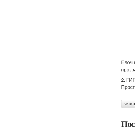
Ёлочн
прозр
2. Г
Прост
читат
Пос