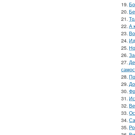
19.
Бо
20.
Бе
21.
То
22.
А 
23.
Во
24.
Ид
25.
Но
26.
За
27.
Де
самос
28.
По
29.
До
30.
Фр
31.
Ис
32.
Ве
33.
Ос
34.
Са
35.
Ро
36.
Ви