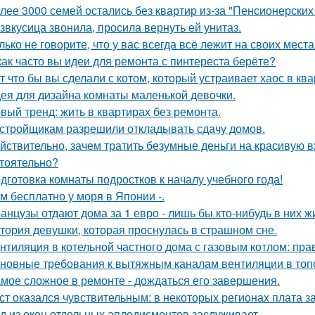
лее 3000 семей остались без квартир из-за "Пенсионерских
звкусица звонила, просила вернуть ей унитаз.
лько не говорите, что у вас всегда всё лежит на своих места
как часто вы идеи для ремонта с пинтереста берёте?
т что бы вы сделали с котом, который устраивает хаос в ква
ея для дизайна комнаты маленькой девочки.
вый тренд: жить в квартирах без ремонта.
стройщикам разрешили откладывать сдачу домов.
йствительно, зачем тратить безумные деньги на красивую в
тоятельно?
дготовка комнаты подростков к началу учебного года!
м бесплатно у моря в Японии -.
анцузы отдают дома за 1 евро - лишь бы кто-нибудь в них ж
тория девушки, которая проснулась в страшном сне.
нтиляция в котельной частного дома с газовым котлом: пра
новные требования к вытяжным каналам вентиляции в топо
мое сложное в ремонте - дождаться его завершения.
ст оказался чувствительным: в некоторых регионах плата з
д из окон отдельных аплодисментов заслуживает.