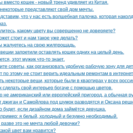
ы вместо кошек - новый тренд удивляет из Китая.
 некоторые представляют свой дом мечты.
дставим, что у нас есть волшебная палочка, которая наколду
аз.
литесь, какому цвету вы совершенно не доверяете?
ожет стоит и нам такое уже делать?
ы жалуетесь на свою жилпрощадь.
веции запретили оставлять кошек одних на целый день.
ется, этот мужик что-то знает.
ите советы, как организовать удобную рабочую зону для де
т по этому не стоит верить идеальным ремонтам в интернет
ть некоторые вещи, которые были в квартирах у всех росси
к сделать свой интерьер богаче с помощью цветов.
о не американский или европейский пригород, а обычная р
т джиган и Самойлова под шумок разводятся и Оксана реш
о будет, если дизайном дома займётся девушка.
пример: я белый, холодный и безумно необходимый.
 разве это не мечта любой девочки?
какой цвет вам нравится?