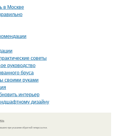
ь в Москве
 правильно
екомендации
дации
 практические советы
вое руководство
ованного бруса
бы своими руками
ция
бновить интерьер
ландшафтному дизайну
язь
решено при указании обратной гиперссылки.