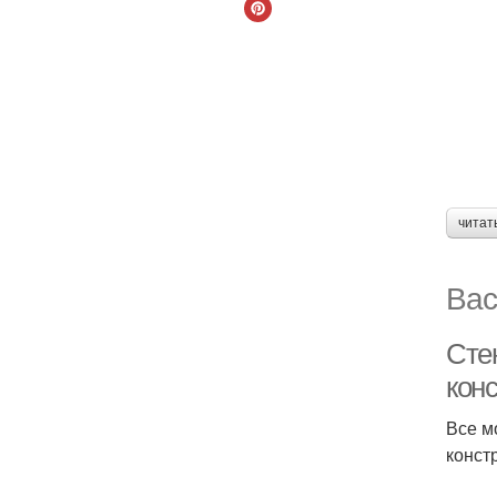
читат
Вас
Сте
кон
Все м
конст