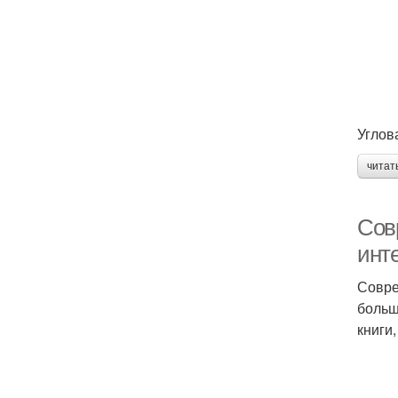
Углов
читат
Сов
инт
Совре
больш
книги