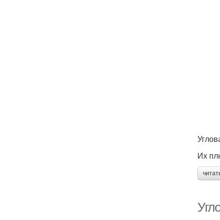
Углов
Их пл
читат
Угл