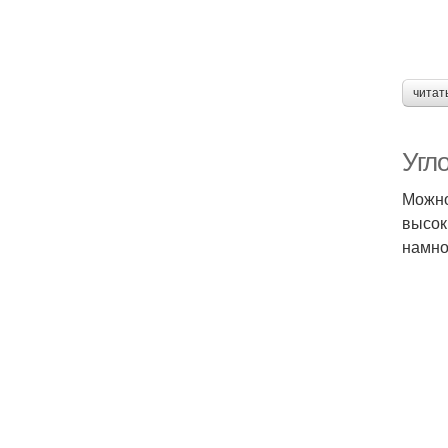
читат
Угл
Можно
высок
намно