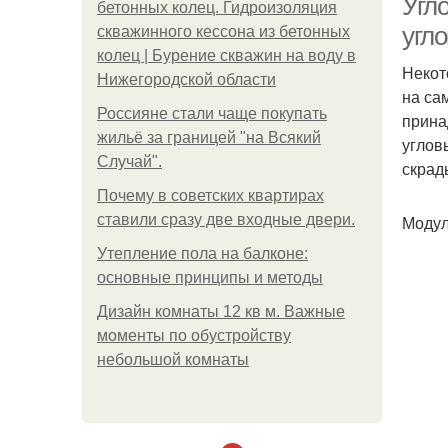
Угл
бетонных колец. Гидроизоляция
угл
скважинного кессона из бетонных
колец | Бурение скважин на воду в
Некот
Нижегородской области
на са
Россияне стали чаще покупать
прина
жильё за границей "на Всякий
углов
Случай".
скрад
Почему в советских квартирах
ставили сразу две входные двери.
Модул
Утепление пола на балконе:
основные принципы и методы
Дизайн комнаты 12 кв м. Важные
моменты по обустройству
небольшой комнаты