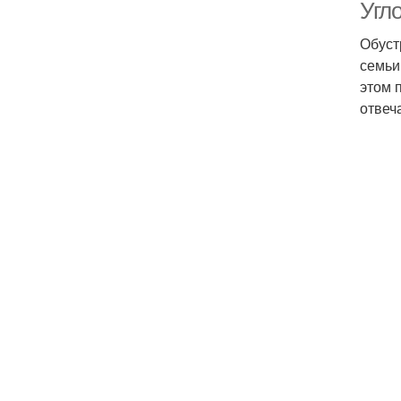
Угл
Обуст
семьи
этом 
отвеч