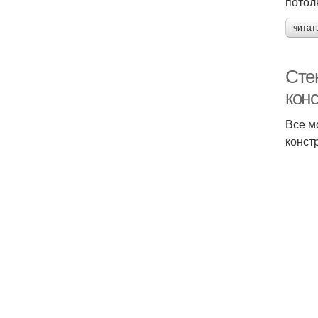
потол
читат
Сте
кон
Все м
конст