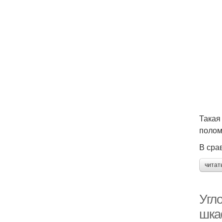
Такая
полом
В сра
читат
Угл
шк