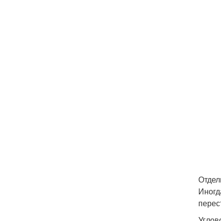
Отдел
Иногд
перес
Углов