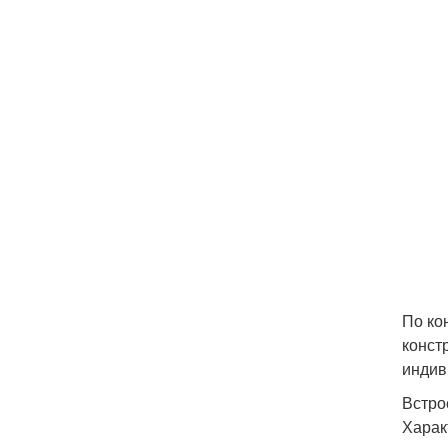
По ко
конст
индив
Встро
Харак