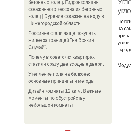
Угл
бетонных колец. Гидроизоляция
угл
скважинного кессона из бетонных
колец | Бурение скважин на воду в
Некот
Нижегородской области
на са
Россияне стали чаще покупать
прина
жильё за границей "на Всякий
углов
Случай".
скрад
Почему в советских квартирах
ставили сразу две входные двери.
Модул
Утепление пола на балконе:
основные принципы и методы
Дизайн комнаты 12 кв м. Важные
моменты по обустройству
небольшой комнаты