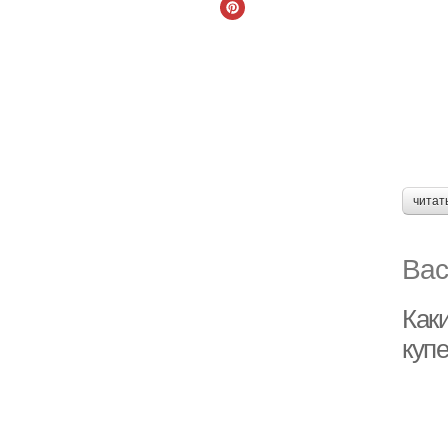
читат
Вас
Как
куп