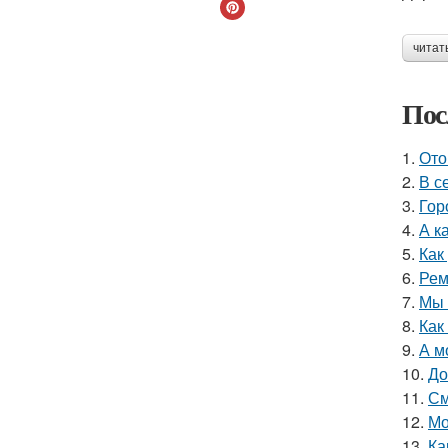
читат
Пос
1.
Ото
2.
В с
3.
Гор
4.
А к
5.
Как
6.
Рем
7.
Мы 
8.
Как
9.
А м
10.
До
11.
См
12.
Мо
13.
Ка