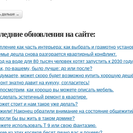
ь дальше →
ледние обновления на сайте:
пление как часть интерьера: как выбрать и грамотно устан
емье децла снова разгорается квартирный конфликт.
од на воде для 80 тысяч человек хотят запустить к 2030 году
ак, по-вашему, было лучше: до или после?
 думаете, может скоро будет возможно купить хорошую деш
онт знатно давит на кукуху, согласитесь!
посмотрим, как хорошо вы можете описать мебель.
 сделать эстетичный ремонт в квартире.
ожет стоит и нам такое уже делать?
жили! Наконец обратили внимание на состояние общежитий
огли бы вы жить в таком домике?
жете использовать Т 9 или свою фантазию.
кие из этих косяков бесят лично вас и почему?