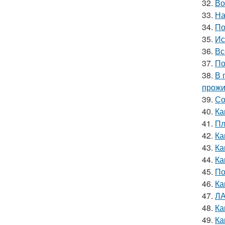
32.
Во
33.
На
34.
По
35.
Ис
36.
Вс
37.
По
38.
В 
прожи
39.
Со
40.
Ка
41.
Пл
42.
Ка
43.
Ка
44.
Ка
45.
По
46.
Ка
47.
ЛА
48.
Ка
49.
Ка