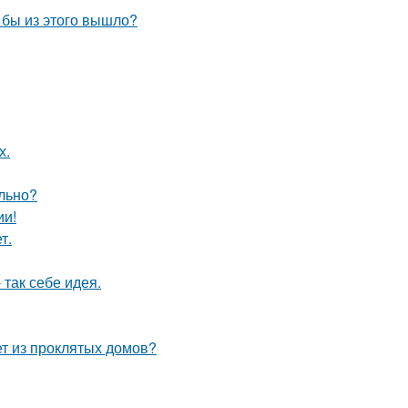
о бы из этого вышло?
х.
ельно?
ии!
т.
так себе идея.
ет из проклятых домов?