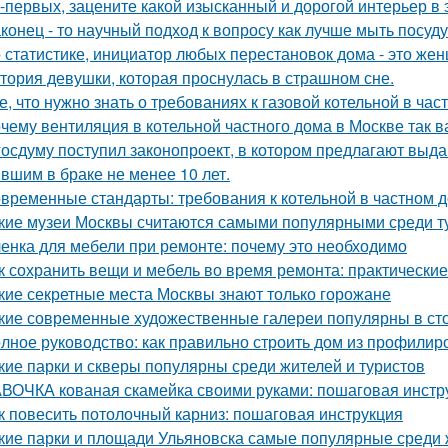
-первых, зацените какой изысканный и дорогой интерьер в 
конец - то научный подход к вопросу как лучше мыть посуд
 статистике, инициатор любых перестановок дома - это же
тория девушки, которая проснулась в страшном сне.
е, что нужно знать о требованиях к газовой котельной в час
чему вентиляция в котельной частного дома в Москве так 
госдуму поступил законопроект, в котором предлагают выда
вшим в браке не менее 10 лет.
временные стандарты: требования к котельной в частном 
кие музеи Москвы считаются самыми популярными среди т
енка для мебели при ремонте: почему это необходимо
к сохранить вещи и мебель во время ремонта: практически
кие секретные места Москвы знают только горожане
кие современные художественные галереи популярны в ст
лное руководство: как правильно строить дом из профилир
кие парки и скверы популярны среди жителей и туристов
ВОЧКА кованая скамейка своими руками: пошаговая инстр
к повесить потолочный карниз: пошаговая инструкция
кие парки и площади Ульяновска самые популярные среди 