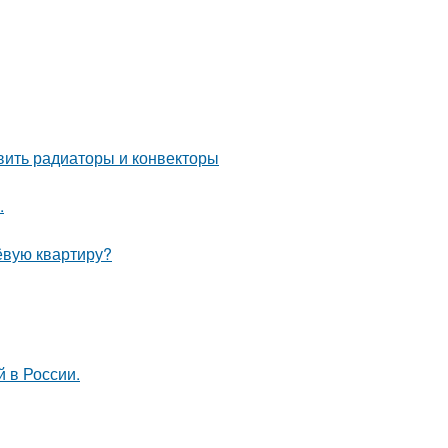
овить радиаторы и конвекторы
.
ёвую квартиру?
 в России.