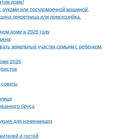
этом доме!
у: руками или посудомоечной машиной.
нщина декретница или домохозяйка.
тном доме в 2025 году
важна
вать земельные участки семьям с ребёнком,
доме 2025
уристов
е советы
олице
ованного бруса
укция для начинающих
жителей и гостей