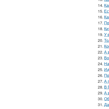
14.
Ка
15.
Ес
16.
Ка
17.
Пр
18.
Ки
19.
У 
20.
То
21.
Ко
22.
А 
23.
Во
24.
На
25.
Ид
26.
Пр
27.
А 
28.
В 
29.
А 
30.
Об
31.
Да