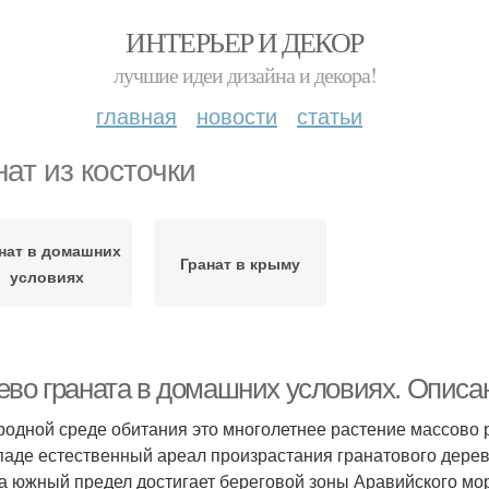
ИНТЕРЬЕР И ДЕКОР
лучшие идеи дизайна и декора!
главная
новости
статьи
нат из косточки
нат в домашних
Гранат в крыму
условиях
ево граната в домашних условиях. Описа
родной среде обитания это многолетнее растение массово р
паде естественный ареал произрастания гранатового дере
 а южный предел достигает береговой зоны Аравийского мо