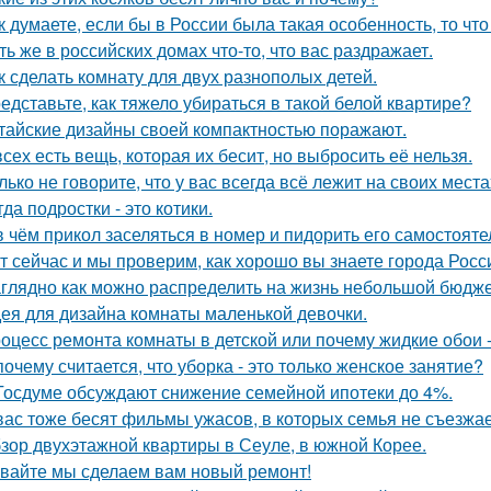
к думаете, если бы в России была такая особенность, то чт
ть же в российских домах что-то, что вас раздражает.
к сделать комнату для двух разнополых детей.
едставьте, как тяжело убираться в такой белой квартире?
тайские дизайны своей компактностью поражают.
всех есть вещь, которая их бесит, но выбросить её нельзя.
лько не говорите, что у вас всегда всё лежит на своих места
гда подростки - это котики.
в чём прикол заселяться в номер и пидорить его самостоят
т сейчас и мы проверим, как хорошо вы знаете города Росс
глядно как можно распределить на жизнь небольшой бюдже
ея для дизайна комнаты маленькой девочки.
оцесс ремонта комнаты в детской или почему жидкие обои - 
почему считается, что уборка - это только женское занятие?
Госдуме обсуждают снижение семейной ипотеки до 4%.
вас тоже бесят фильмы ужасов, в которых семья не съезжа
зор двухэтажной квартиры в Сеуле, в южной Корее.
вайте мы сделаем вам новый ремонт!