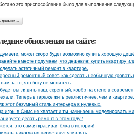
ботано это приспособление было для выполнения следующ
ь дальше →
ледние обновления на сайте:
 думаете, может скоро будет возможно купить хорошую деш
давайте вместе подумаем, что дешевле: купить квартиру ил
 сделать эстетичный ремонт в квартире.
ересный ремонтный совет, как сделать необычную кровать 
 вам за то, что богу не молитесь.
 будет выглядить наш, скрепный, ковёр на стене в совреме
ехали. Теперь в гараже жить реалистичнее, чем в квартире.
уж этот безумный стиль интерьера в нулевых.
да игры в Симс не хватает и ты начинаешь моделировать ми
анируете делать ремонт в этом году?
жется, это самая красивая ёлка в истории!
ираты никогда не перестанут удивлять.