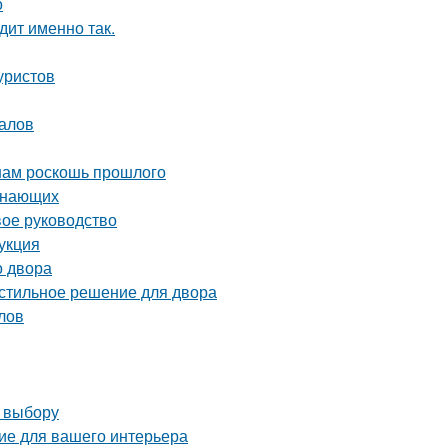
о
дит именно так.
уристов
налов
 нам роскошь прошлого
чинающих
вое руководство
укция
о двора
 стильное решение для двора
лов
о выбору
ие для вашего интерьера