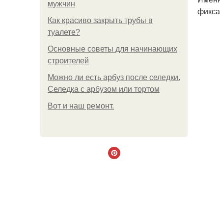
мужчин
фикса
Как красиво закрыть трубы в
туалете?
Основные советы для начинающих
строителей
Можно ли есть арбуз после селедки.
Селедка с арбузом или тортом
Boт и наш ремoнт.