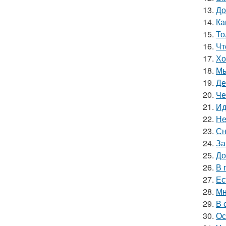
13.
До
14.
Ка
15.
То
16.
Чт
17.
Хо
18.
Мы
19.
Де
20.
Че
21.
Ид
22.
Не
23.
Сн
24.
За
25.
До
26.
В 
27.
Ес
28.
Мн
29.
В 
30.
Ос