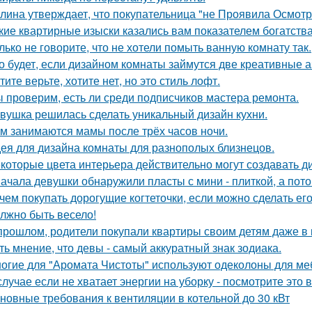
лина утверждает, что покупательница "не Проявила Осмотри
кие квартирные изыски казались вам показателем богатств
лько не говорите, что не хотели помыть ванную комнату так.
о будет, если дизайном комнаты займутся две креативные а
тите верьте, хотите нет, но это стиль лофт.
 проверим, есть ли среди подписчиков мастера ремонта.
вушка решилась сделать уникальный дизайн кухни.
м занимаются мамы после трёх часов ночи.
ея для дизайна комнаты для разнополых близнецов.
которые цвета интерьера действительно могут создавать д
ачала девушки обнаружили пласты с мини - плиткой, а потом
чем покупать дорогущие когтеточки, если можно сделать ег
лжно быть весело!
прошлом, родители покупали квартиры своим детям даже в 
ть мнение, что девы - самый аккуратный знак зодиака.
огие для "Аромата Чистоты" используют одеколоны для меб
случае если не хватает энергии на уборку - посмотрите это 
новные требования к вентиляции в котельной до 30 кВт