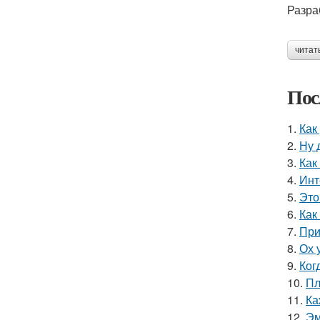
Разра
читат
Пос
1.
Как
2.
Ну 
3.
Как
4.
Инт
5.
Это
6.
Как
7.
При
8.
Ох 
9.
Ког
10.
Пл
11.
Ка
12.
Эм