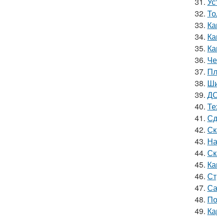
31.
Ус
32.
То
33.
Ка
34.
Ка
35.
Ка
36.
Че
37.
Пл
38.
Ши
39.
ДО
40.
Те
41.
Сд
42.
Ск
43.
На
44.
Ск
45.
Ка
46.
Ст
47.
Са
48.
По
49.
Ка