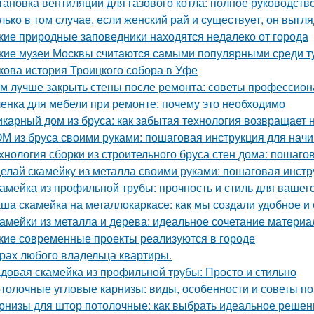
тановка вентиляции для газового котла: полное руководств
лько в том случае, если женский рай и существует, он выгля
кие природные заповедники находятся недалеко от города
кие музеи Москвы считаются самыми популярными среди т
кова история Троицкого собора в Уфе
м лучше закрыть стены после ремонта: советы профессио
енка для мебели при ремонте: почему это необходимо
карный дом из бруса: как забытая технология возвращает
М из бруса своими руками: пошаговая инструкция для на
хнология сборки из строительного бруса стен дома: пошаго
елай скамейку из металла своими руками: пошаговая инстр
амейка из профильной трубы: прочность и стиль для вашег
ша скамейка на металлокаркасе: как мы создали удобное и
амейки из металла и дерева: идеальное сочетание материа
кие современные проекты реализуются в городе
рах любого владельца квартиры.
довая скамейка из профильной трубы: Просто и стильно
толочные угловые карнизы: виды, особенности и советы п
рнизы для штор потолочные: как выбрать идеальное решен