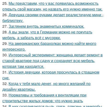
25.
Мы представим, что у вас появилась возможность
открыть свой магазин, но назвать его нужно именно так.
26.
Девушка своими руками делает реалистичную мини -
библиотеку.
27.
Заглянем внутрь знаменитых коммуналок.
28.
А вы знали, что в Германии можно не покупать
мебель, а забрать всё с мусорки.
29.
На американских барахолках можно найти много
интересного.
30.
Интересный эксперимент: женщина делает ремонт в
старой квартире под сдачу и сохраняет всю мебель,
которая там находится.
31.
История девушки, которая проснулась в страшном
сне.
32.
Когда у тебя мало денег, но много желаний по
дизайну квартиры.
33.
Нормативы и требования к вентиляции при
строительстве жилых домов: что нужно знать
34.
В них скапливаются пыль, грязь, плесень и микробы.