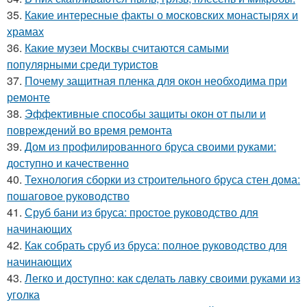
35.
Какие интересные факты о московских монастырях и
храмах
36.
Какие музеи Москвы считаются самыми
популярными среди туристов
37.
Почему защитная пленка для окон необходима при
ремонте
38.
Эффективные способы защиты окон от пыли и
повреждений во время ремонта
39.
Дом из профилированного бруса своими руками:
доступно и качественно
40.
Технология сборки из строительного бруса стен дома:
пошаговое руководство
41.
Сруб бани из бруса: простое руководство для
начинающих
42.
Как собрать сруб из бруса: полное руководство для
начинающих
43.
Легко и доступно: как сделать лавку своими руками из
уголка