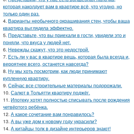
которая наколдует вам в квартире всё, что угодно, но
только один раз.
4.
Варианты необычного окрашивания стен, чтобы ваша
квартира выглядела эффектно.
5.
Представьте, что вы приехали в гости, увидели это и
поняли, что вкуса у людей нет.
6.
Невежды скажут, что это недострой.
7.
Есть ли у вас в квартире вещь, которая была всегда и,
вероятнее всего, останется навсегда?
8.
Ну мы хоть посмотрим, как люди принимают
купленную квартиру.
9.
Сейчас все строительные материалы подорожали.
10.
Салют в Тольятти квартиру поджёг.
11.
Ипотеку хотят полностью списывать после рождения
четвёртого ребёнка.
12.
А какое сочетание вам понравилось?
13.
А вы уже дом к новому году украсили?
14.
А китайцы толк в дизайне интерьеров знают!