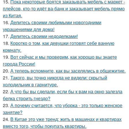
15.
Пока некоторые боятся заказывать мебель с маркет -
плейсов, кто-то идёт ва-банк и заказывает мебель прямо
из Китая.
16.
Делитесь своими любимыми новогодними
украшениями для дома!
17.
Делитесь своими недоделками!
18.
Коротко о том, как девушки готовят себе ванную
комнату.
19.
Вот сейчас и мы проверим, как хорошо вы знаете
города России!
20.
А теперь вспомните, как вы заселялись в общежитие.
21.
Такого, вы точно никогда не видели: скрытый
холодильник в гарнитуре.
22.
А что бы вы сделали, если бы к вам на окно залезла
белка строить гнездо?
23.
А почему считается, что уборка - это только женское
занятие?
24.
В Китае это уже тренд: жить в машинах и квартирах
вместо того, чтобы покупать квартиры.