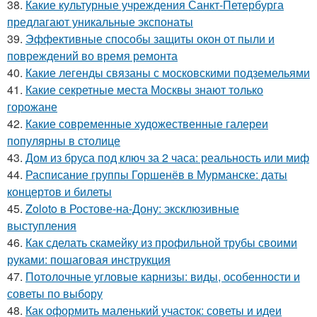
38.
Какие культурные учреждения Санкт-Петербурга
предлагают уникальные экспонаты
39.
Эффективные способы защиты окон от пыли и
повреждений во время ремонта
40.
Какие легенды связаны с московскими подземельями
41.
Какие секретные места Москвы знают только
горожане
42.
Какие современные художественные галереи
популярны в столице
43.
Дом из бруса под ключ за 2 часа: реальность или миф
44.
Расписание группы Горшенёв в Мурманске: даты
концертов и билеты
45.
Zoloto в Ростове-на-Дону: эксклюзивные
выступления
46.
Как сделать скамейку из профильной трубы своими
руками: пошаговая инструкция
47.
Потолочные угловые карнизы: виды, особенности и
советы по выбору
48.
Как оформить маленький участок: советы и идеи