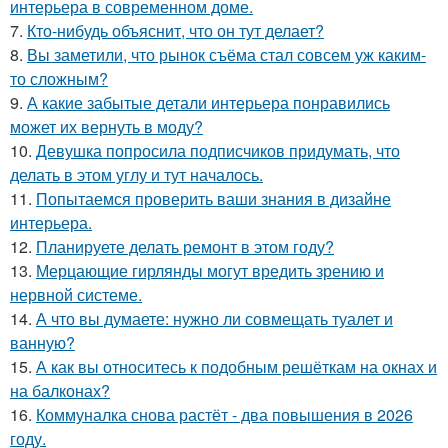
интерьера в современном доме.
7.
Кто-нибудь объяснит, что он тут делает?
8.
Вы заметили, что рынок съёма стал совсем уж каким-
то сложным?
9.
А какие забытые детали интерьера понравились
может их вернуть в моду?
10.
Девушка попросила подписчиков придумать, что
делать в этом углу и тут началось.
11.
Попытаемся проверить ваши знания в дизайне
интерьера.
12.
Планируете делать ремонт в этом году?
13.
Мерцающие гирлянды могут вредить зрению и
нервной системе.
14.
А что вы думаете: нужно ли совмещать туалет и
ванную?
15.
А как вы относитесь к подобным решёткам на окнах и
на балконах?
16.
Коммуналка снова растёт - два повышения в 2026
году.