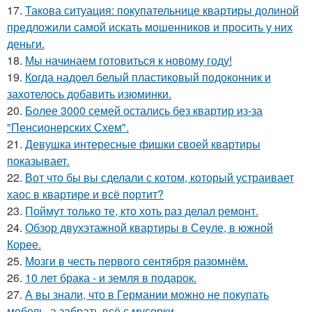
17.
Такова ситуация: покупательнице квартиры долиной
предложили самой искать мошенников и просить у них
деньги.
18.
Мы начинаем готовиться к новому году!
19.
Когда надоел белый пластиковый подоконник и
захотелось добавить изюминки.
20.
Более 3000 семей остались без квартир из-за
"Пенсионерских Схем".
21.
Девушка интересные фишки своей квартиры
показывает.
22.
Вот что бы вы сделали с котом, который устраивает
хаос в квартире и всё портит?
23.
Поймут только те, кто хоть раз делал ремонт.
24.
Обзор двухэтажной квартиры в Сеуле, в южной
Корее.
25.
Мозги в честь первого сентября разомнём.
26.
10 лет брака - и земля в подарок.
27.
А вы знали, что в Германии можно не покупать
мебель, а забрать всё с мусорки.