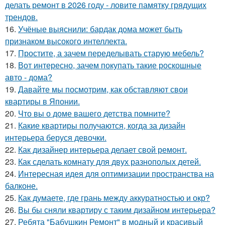
делать ремонт в 2026 году - ловите памятку грядущих
трендов.
16.
Учёные выяснили: бардак дома может быть
признаком высокого интеллекта.
17.
Простите, а зачем переделывать старую мебель?
18.
Вот интересно, зачем покупать такие роскошные
авто - дома?
19.
Давайте мы посмотрим, как обставляют свои
квартиры в Японии.
20.
Что вы о доме вашего детства помните?
21.
Какие квартиры получаются, когда за дизайн
интерьера беруся девочки.
22.
Как дизайнер интерьера делает свой ремонт.
23.
Как сделать комнату для двух разнополых детей.
24.
Интересная идея для оптимизации пространства на
балконе.
25.
Как думаете, где грань между аккуратностью и окр?
26.
Вы бы сняли квартиру с таким дизайном интерьера?
27.
Ребята "Бабушкин Ремонт" в модный и красивый