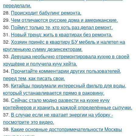
переделали.
28.
Происходит бабулинг ремонта.
29.
Чем отличаются русские дома и американские.
30.
Поймут только те, кто хоть раз делал ремонт.
31.
Новый тренд: жить в квартирах без ремонта.
32.
Хозяин принёс в квартиру БУ мебель и налетел на
кругленькую сумму дезинсекторам.
33.
Девушка необычно отремонтировала кухню в своей
хрущёвке и получила кучу хейта.
34.
Прочитайте комментарии других пользователей,
перед тем, как писать свои.
35.
Китайцы придумали интересный фильтр для воды,
который устанавливается прямо в раковину.
36.
Сейчас стало модно развести на кухне кучу
контейнеров и хранить в каждой определённые сыпучки.
37.
В случае если не хватает энергии на уборку -
посмотрите это видео.
38.
Какие основные достопримечательности Москвы