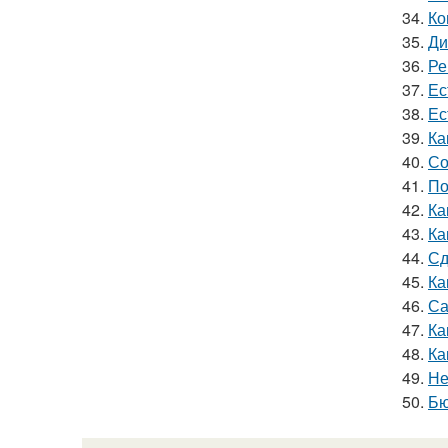
34.
Ко
35.
Ди
36.
Ре
37.
Ес
38.
Ес
39.
Ка
40.
Со
41.
По
42.
Ка
43.
Ка
44.
Сд
45.
Ка
46.
Са
47.
Ка
48.
Ка
49.
Не
50.
Бю