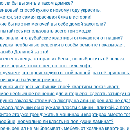
огли бы вы жить в таком домике?
ендовый способ кухню к новому году украсить.
жется, это самая красивая ёлка в истории!
кие бы из этих мелочей вы себе домой захотели?
пытайтесь использовать всего три эмодзи.
вы знали, что дубайские квартиры отличаются от наших?
вушка необычные решения в своём ремонте показывает.
асибо Долиной за это!
всех есть вещь, которая их бесит, но выбросить её нельзя.
тите верьте, хотите нет, но это стиль лофт.
к думаете, что происходило в этой ванной, раз её пришлось
оисходит бабулинг ремонта.
вушка интересные фишки своей квартиры показывает.
мое необычное решение для интерьера: сделать затирку на п
вушка заказала стрёмную люстру на али, но решила не сдав
ачала девушки обнаружили пласты с мини - плиткой, а потом
Китае это уже тренд: жить в машинах и квартирах вместо то
вообще, нормально ли класть на пол кухни ламинат?
рень решил не выбрасывать мебель от хозяина квартиры и 