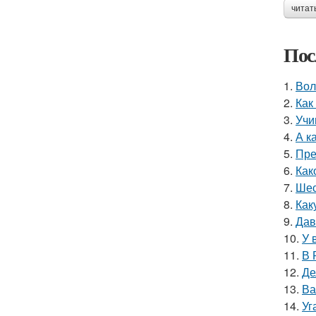
читат
Пос
1.
Вол
2.
Как
3.
Учи
4.
А к
5.
Пре
6.
Как
7.
Шес
8.
Как
9.
Дав
10.
У 
11.
В 
12.
Де
13.
Ва
14.
Уг