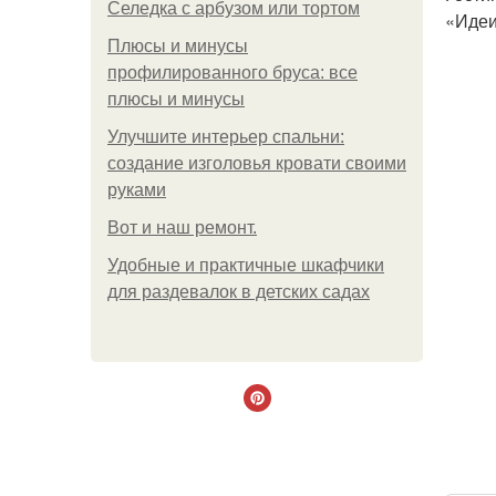
Селедка с арбузом или тортом
«Идеи
Плюсы и минусы
профилированного бруса: все
плюсы и минусы
Улучшите интерьер спальни:
создание изголовья кровати своими
руками
Boт и наш ремoнт.
Удобные и практичные шкафчики
для раздевалок в детских садах