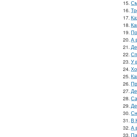
15.
См
16.
Тр
17.
Ка
18.
Ка
19.
По
20.
А 
21.
Де
22.
Сп
23.
У 
24.
Хо
25.
Ка
26.
Пр
27.
Де
28.
Са
29.
Де
30.
Сн
31.
В 
32.
А 
33.
Па