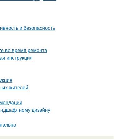
ивность и безопасность
те во время ремонта
вая инструкция
укция
ных жителей
омендации
ландшафтному дизайну
онально