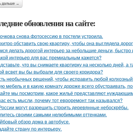
ь дальше →
ледние обновления на сайте:
очкова снова фотосессию в постели устроила.
 хитро обставить свою квартиру, чтобы она выглядела дорог
мся делать дорогой интерьер за небольшие деньги, быстро 
акой интерьер для вас премиальным кажется?
дставьте, что вы снимаете квартирку на несколько дней, а т
ой всвет вы бы выбрали для своего коридора?
ть необычных решений, чтобы исправить любой колхозный
ую мебель и в какую комнату дороже всего обустраивать, 
айте мы посмотрим, какое жильё представляют нуждающим
вас есть мысли, почему тот евроремонт так назывался?
России могут разрешить строить деревянные небоскрёбы.
литесь своими самыми нелюбимыми оттенками.
йбовый обзор дома в автобусе.
адайте страну по интерьеру.