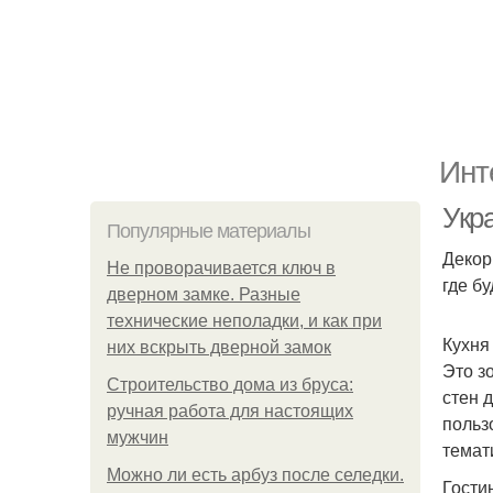
Инт
Укр
Популярные материалы
Декор
Не проворачивается ключ в
где б
дверном замке. Разные
технические неполадки, и как при
Кухня
них вскрыть дверной замок
Это з
Строительство дома из бруса:
стен 
ручная работа для настоящих
польз
мужчин
темат
Можно ли есть арбуз после селедки.
Гости