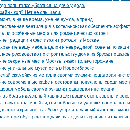
гда попытался убраться на даче у деда.
зайн - код? Нет не слышали.
монт, в наше время, уже не нужда, а тренд.
тественная вентиляция в котельной: как обеспечить эффект
ть ли особенные места для романтических встреч
кие традиции и фестивали проходят в Москве
храните вашу мебель целой и невредимой: советы по защи
лное руководство по строительству дома из бруса: пошаго
кие секретные места Москвы знают только горожане
кие уникальные музеи есть в Новосибирске
елай скамейку из металла своими руками: пошаговая инстр
кие современные кафе и рестораны популярны среди мест
довая мебель своими руками: пошаговая инструкция
к выбрать идеальный карниз для ваших окон: советы и рек
к создать красивый сад на небольшом участке: советы по 
дорого и красиво: как благоустроить дачный участок с умом
джетное обустройство дачи: как сделать красиво и функци