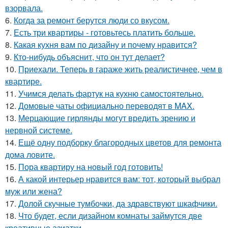
взорвала.
6.
Когда за ремонт берутся люди со вкусом.
7.
Есть три квартиры - готовьтесь платить больше.
8.
Какая кухня вам по дизайну и почему нравится?
9.
Кто-нибудь объяснит, что он тут делает?
10.
Приехали. Теперь в гараже жить реалистичнее, чем в
квартире.
11.
Учимся делать фартук на кухню самостоятельно.
12.
Домовые чаты официально переводят в MAX.
13.
Мерцающие гирлянды могут вредить зрению и
нервной системе.
14.
Ещё одну подборку благородных цветов для ремонта
дома ловите.
15.
Пора квартиру на новый год готовить!
16.
А какой интерьер нравится вам: тот, который выбрал
муж или жена?
17.
Долой скучные тумбочки, да здравствуют шкафчики.
18.
Что будет, если дизайном комнаты займутся две
креативные азиатки.