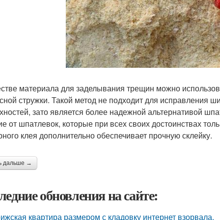
естве материала для заделывания трещин можно использова
сной стружки. Такой метод не подходит для исправления ш
хностей, зато является более надежной альтернативой шпа
ие от шпатлевок, которые при всех своих достоинствах толь
рного клея дополнительно обеспечивает прочную склейку.
ь дальше →
ледние обновления на сайте:
ижская квартира размером с кладовку интернет взорвала.