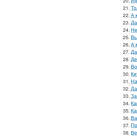
20.
Ин
21.
То
22.
А 
23.
Да
24.
Не
25.
Вы
26.
А 
27.
Да
28.
Де
29.
Во
30.
Ки
31.
На
32.
Да
33.
За
34.
Ка
35.
Ка
36.
Ва
37.
Пр
38.
Ве