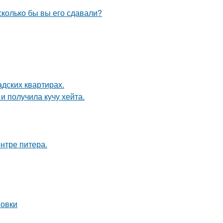
 сколько бы вы его сдавали?
дских квартирах.
 получила кучу хейта.
нтре питера.
новки