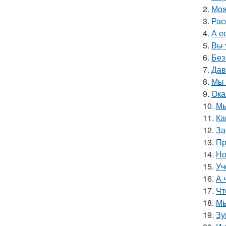
2.
Мож
3.
Рас
4.
А е
5.
Вы 
6.
Без
7.
Дав
8.
Мы 
9.
Ока
10.
Мы
11.
Ка
12.
За
13.
Пр
14.
Но
15.
Уч
16.
А 
17.
Чт
18.
Мы
19.
Зу