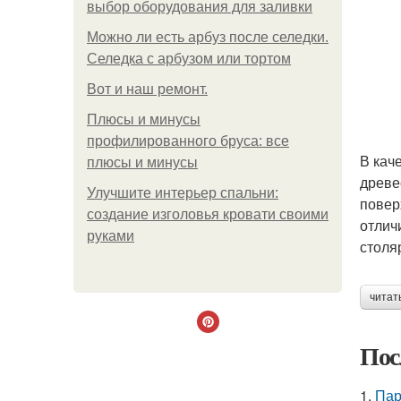
выбор оборудования для заливки
Можно ли есть арбуз после селедки.
Селедка с арбузом или тортом
Boт и наш ремoнт.
Плюсы и минусы
профилированного бруса: все
В кач
плюсы и минусы
древе
Улучшите интерьер спальни:
повер
создание изголовья кровати своими
отлич
руками
столя
читат
Пос
1.
Пар