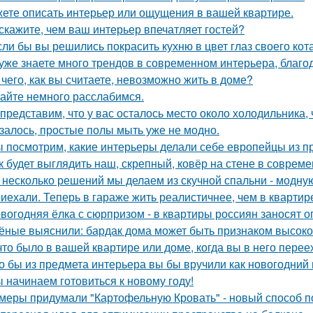
ете описать интерьер или ощущения в вашей квартире.
скажите, чем ваш интерьер впечатляет гостей?
сли бы вы решились покрасить кухню в цвет глаз своего кот
уже знаете много трендов в современном интерьера, благо
 чего, как вы считаете, невозможно жить в доме?
айте немного расслабимся.
представим, что у вас осталось место около холодильника, 
залось, простые полы мыть уже не модно.
 посмотрим, какие интерьеры делали себе европейцы из п
к будет выглядить наш, скрепный, ковёр на стене в соврем
 несколько решений мы делаем из скучной спальни - модну
иехали. Теперь в гараже жить реалистичнее, чем в квартир
вогодняя ёлка с сюрпризом - в квартиры россиян заносят 
ёные выяснили: бардак дома может быть признаком высоког
что было в вашей квартире или доме, когда вы в него пере
о бы из предмета интерьера вы бы вручили как новогодний
 начинаем готовиться к новому году!
меры придумали "Картофельную Кровать" - новый способ п