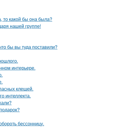
а, то какой бы она была?
даря нашей группе!
что бы вы туда поставили?
рошлого.
енном интерьере.
ю.
е.
опасных клещей.
о интеллекта.
ехали?
 подарок?
обороть бессонницу.