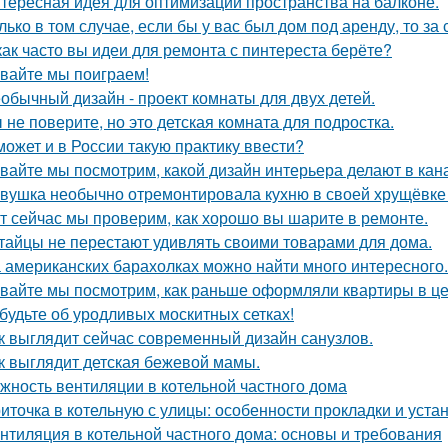
тересная идея для оптимизации пространства на балконе.
лько в том случае, если бы у вас был дом под аренду, то за
как часто вы идеи для ремонта с пинтереста берёте?
вайте мы поиграем!
обычный дизайн - проект комнаты для двух детей.
 не поверите, но это детская комната для подростка.
может и в России такую практику ввести?
вайте мы посмотрим, какой дизайн интерьера делают в кана
вушка необычно отремонтировала кухню в своей хрущёвке и
т сейчас мы проверим, как хорошо вы шарите в ремонте.
тайцы не перестают удивлять своими товарами для дома.
 американских барахолках можно найти много интересного.
вайте мы посмотрим, как раньше оформляли квартиры в це
будьте об уродливых москитных сетках!
к выглядит сейчас современный дизайн санузлов.
к выглядит детская бежевой мамы.
жность вентиляции в котельной частного дома
иточка в котельную с улицы: особенности прокладки и уста
нтиляция в котельной частного дома: основы и требования