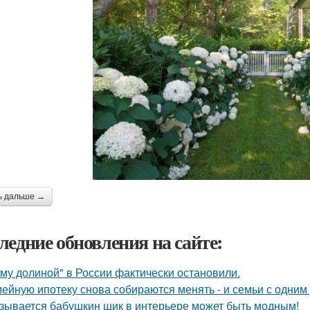
ь дальше →
ледние обновления на сайте:
му долиной" в России фактически остановили.
ейную ипотеку снова собираются менять - и семьи с одним
зывается бабушкин шик в интерьере может быть модным!