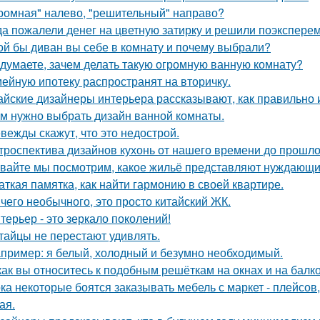
ромная" налево, "решительный" направо?
да пожалели денег на цветную затирку и решили поэкспер
ой бы диван вы себе в комнату и почему выбрали?
 думаете, зачем делать такую огромную ванную комнату?
ейную ипотеку распространят на вторичку.
айские дизайнеры интерьера рассказывают, как правильно 
м нужно выбрать дизайн ванной комнаты.
вежды скажут, что это недострой.
троспектива дизайнов кухонь от нашего времени до прошло
вайте мы посмотрим, какое жильё представляют нуждающи
аткая памятка, как найти гармонию в своей квартире.
чего необычного, это просто китайский ЖК.
терьер - это зеркало поколений!
тайцы не перестают удивлять.
пример: я белый, холодный и безумно необходимый.
как вы относитесь к подобным решёткам на окнах и на балк
ка некоторые боятся заказывать мебель с маркет - плейсов,
ая.