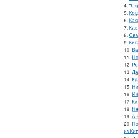
4.
"Ск
5.
Ког
6.
Как
7.
Как
8.
Сем
9.
Кит
10.
Ва
11.
Не
12.
Ре
13.
Да
14.
Кр
15.
Ни
16.
Ин
17.
Ки
18.
На
19.
А 
20.
По
из Кит