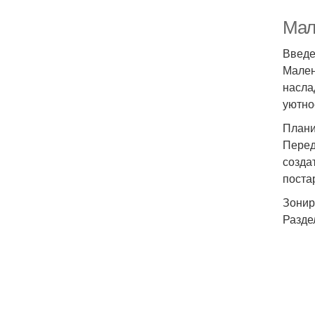
Мал
Введ
Мален
насла
уютно
Плани
Перед
созда
поста
Зонир
Разде