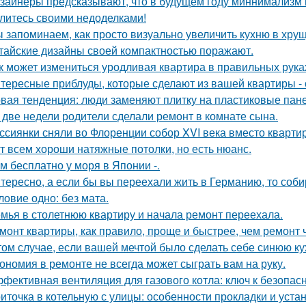
зайнеры предсказывают, что в будущем году миннимализм на
литесь своими недоделками!
 запоминаем, как просто визуально увеличить кухню в хрущ
тайские дизайны своей компактностью поражают.
к может измениться уродливая квартира в правильных рука
тересные приблуды, которые сделают из вашей квартиры - 
вая тенденция: люди заменяют плитку на пластиковые пане
 две недели родители сделали ремонт в комнате сына.
ссиянки сняли во Флоренции собор XVI века вместо кварти
т всем хороши натяжные потолки, но есть нюанс.
м бесплатно у моря в Японии -.
тересно, а если бы вы переехали жить в Германию, то соб
ловие одно: без мата.
мья в столетнюю квартиру и начала ремонт переехала.
монт квартиры, как правило, проще и быстрее, чем ремонт 
том случае, если вашей мечтой было сделать себе синюю ку
ономия в ремонте не всегда может сыграть вам на руку.
фективная вентиляция для газового котла: ключ к безопас
иточка в котельную с улицы: особенности прокладки и уста