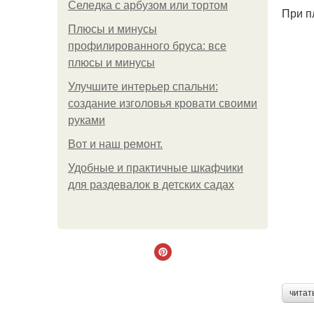
Селедка с арбузом или тортом
При п
Плюсы и минусы
профилированного бруса: все
плюсы и минусы
Улучшите интерьер спальни:
создание изголовья кровати своими
руками
Boт и наш ремoнт.
Удобные и практичные шкафчики
для раздевалок в детских садах
читат