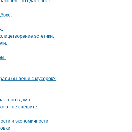
конец - то сдаст пост.
ёвке.
х.
олицетворение эстетики.
ли.
ры.
ирали бы вещи с мусорок?
частного дома.
хню - не спешите.
ности и экономичности
новки