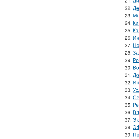
21.
Ди
22.
Де
23.
Мы
24.
Ки
25.
Ка
26.
Ин
27.
Но
28.
За
29.
Ро
30.
Во
31.
До
32.
Ин
33.
Ус
34.
Се
35.
Ре
36.
В 
37.
Эк
38.
Эф
39.
Пр