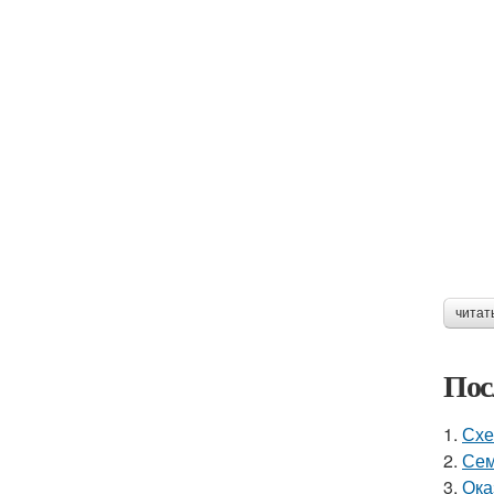
читат
Пос
1.
Схе
2.
Сем
3.
Ока