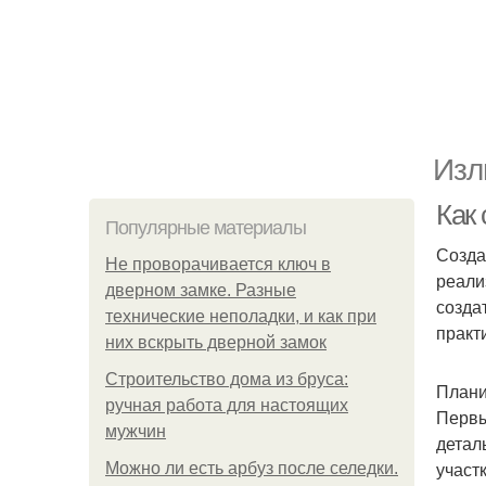
Изл
Как
Популярные материалы
Созда
Не проворачивается ключ в
реали
дверном замке. Разные
созда
технические неполадки, и как при
практ
них вскрыть дверной замок
Строительство дома из бруса:
Плани
ручная работа для настоящих
Первы
мужчин
детал
участ
Можно ли есть арбуз после селедки.